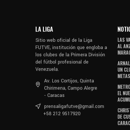
LA LIGA
NOTI
LAS V
Sitio web oficial de la Liga
AL AN
FUTVE, institución que engloba a
MARAC
los clubes de la Primera División
del fútbol profesional de
ARNAL
Venezuela.
UN CL
METAS
Av. Los Cortijos, Quinta
METRO
Chirimena, Campo Alegre
EL NUE
- Caracas
ACUM
prensaligafutve@gmail.com
CHRIS
+58 212 9517920
DE CU
CARA