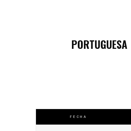
C
C
PORTUGUESA
FECHA