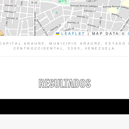
LEAFLET
|
MAP DATA ©
CAPITAL ARAURE, MUNICIPIO ARAURE, ESTADO
CENTROCCIDENTAL, 3303, VENEZUELA
RESULTADOS