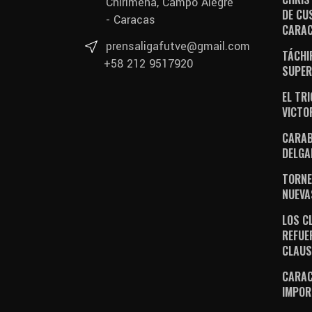
Chirimena, Campo Alegre
DE CU
- Caracas
CARA
prensaligafutve@gmail.com
TÁCHI
+58 212 9517920
SUPER
EL TR
VICTO
CARAB
DELGA
TORNE
NUEVA
LOS C
REFUE
CLAU
CARAC
IMPOR