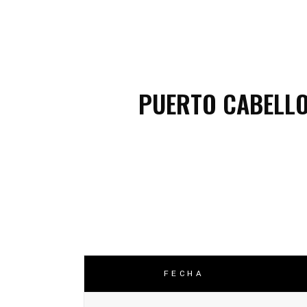
C
C
PUERTO CABELL
FECHA