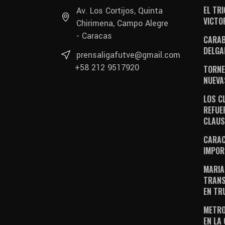
EL TR
Av. Los Cortijos, Quinta
VICTO
Chirimena, Campo Alegre
- Caracas
CARAB
DELGA
prensaligafutve@gmail.com
+58 212 9517920
TORNE
NUEVA
LOS C
REFUE
CLAU
CARAC
IMPOR
MARIA
TRANS
EN TR
METRO
EN LA