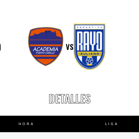
lasificación Liga FUTVE 2 2023 – 1a Etapa Occidental
lasificación Liga FUTVE 2 2023 – 1a Etapa Centro-Oriental
O
VS
DETALLES
HORA
LIGA