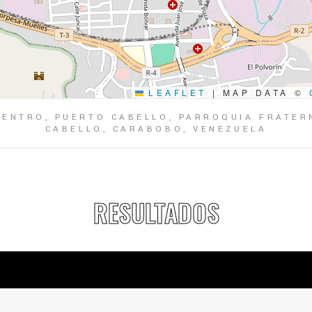
LEAFLET
|
MAP DATA ©
CENTRO, PUERTO CABELLO, PARROQUIA FRATERN
CABELLO, CARABOBO, VENEZUELA
RESULTADOS