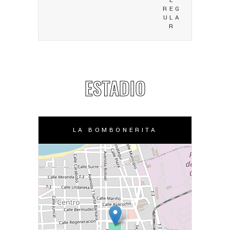
E
REG
ULA
R
ESTADIO
LA BOMBONERITA