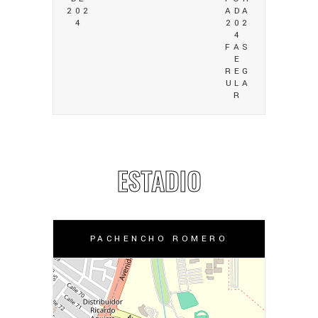
202
ADA
4
202
4
FAS
E
REG
ULA
R
ESTADIO
PACHENCHO ROMERO