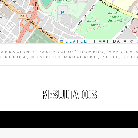
LEAFLET
|
MAP DATA ©
ARNACIÓN \"PACHENCHO\" ROMERO, AVENIDA 5 
UINQUIRÁ, MUNICIPIO MARACAIBO, ZULIA, ZULI
RESULTADOS