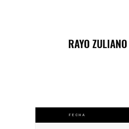
C
C
RAYO ZULIANO
FECHA