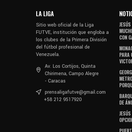
LA LIGA
NOTI
JESÚS
Sitio web oficial de la Liga
MUCHO
FUTVE, institución que engloba a
CON G
los clubes de la Primera División
del fútbol profesional de
MONAG
Venezuela.
PARA 
VICTO
Av. Los Cortijos, Quinta
GEORGE
Chirimena, Campo Alegre
METRO
- Caracas
PORQU
prensaligafutve@gmail.com
BARQU
+58 212 9517920
DE ÁN
JESÚS
OPCIO
PUERT