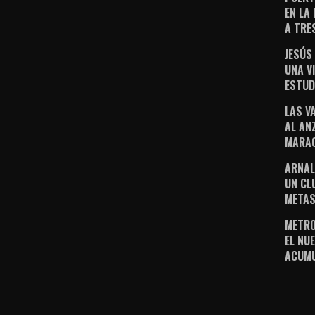
EN LA
A TRE
JESÚS
UNA V
ESTUD
LAS V
AL AN
MARAC
ARNAL
UN CL
METAS
METRO
EL NUE
ACUM