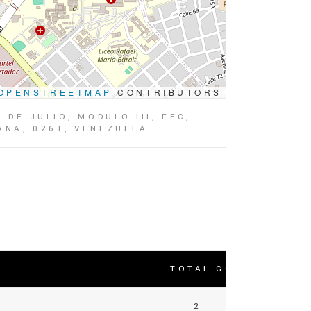
OPENSTREETMAP
CONTRIBUTORS
DE JULIO, MODULO III, FEC,
ANA, 0261, VENEZUELA
TOTAL GOLES
2