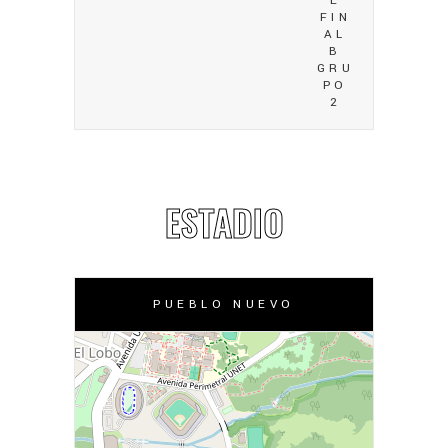
E
FIN
AL
B
GRU
PO
2
ESTADIO
PUEBLO NUEVO