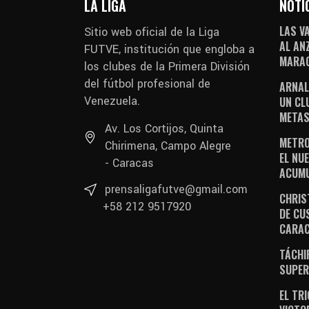
LA LIGA
NOTI
LAS V
Sitio web oficial de la Liga
AL AN
FUTVE, institución que engloba a
MARAC
los clubes de la Primera División
del fútbol profesional de
ARNAL
Venezuela.
UN CL
METAS
Av. Los Cortijos, Quinta
METRO
Chirimena, Campo Alegre
EL NUE
- Caracas
ACUM
prensaligafutve@gmail.com
CHRIS
+58 212 9517920
DE CU
CARA
TÁCHI
SUPER
EL TR