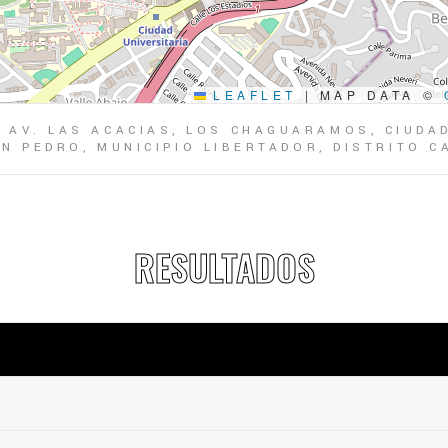
LEAFLET
|
MAP DATA ©
, AV. LAS ACACIAS, LOS CHAGUARAMOS, CIUDA
N PEDRO, MUNICIPIO LIBERTADOR, DISTRITO CA
RESULTADOS