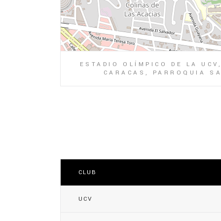
ESTADIO OLÍMPICO DE LA UCV
CARACAS, PARROQUIA SA
CLUB
UCV