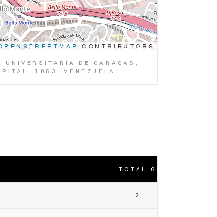
OPENSTREETMAP
CONTRIBUTORS
D UNIVERSITARIA DE CARACAS,
PITAL, 1053, VENEZUELA
TOTAL GOLES
2