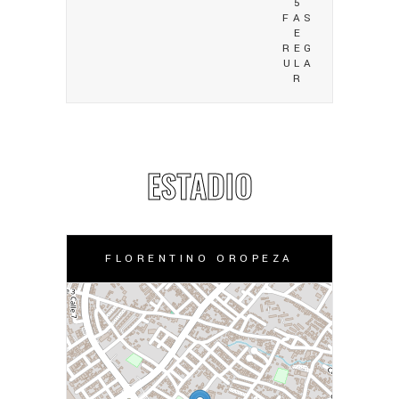
5
FAS
E
REG
ULA
R
ESTADIO
FLORENTINO OROPEZA