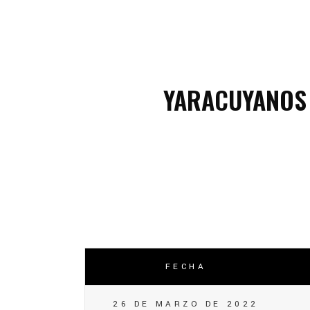
C
C
YARACUYANOS
FECHA
26 DE MARZO DE 2022