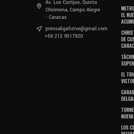
Av. Los Cortijos, Quinta
METRO
Chirimena, Campo Alegre
EL NUE
- Caracas
ACUM
prensaligafutve@gmail.com
CHRIS
+58 212 9517920
DE CU
CARA
TÁCHI
SUPER
EL TR
VICTO
CARAB
DELGA
TORNE
NUEVA
LOS C