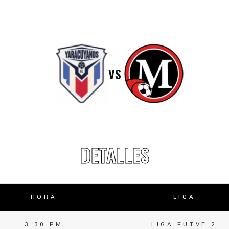
lasificación Liga FUTVE 2 2023 – 1a Etapa Occidental
lasificación Liga FUTVE 2 2023 – 1a Etapa Centro-Oriental
VS
DETALLES
HORA
LIGA
3:30 PM
LIGA FUTVE 2