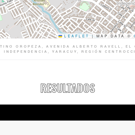
LEAFLET
|
MAP DATA ©
TINO OROPEZA, AVENIDA ALBERTO RAVELL, EL
O INDEPENDENCIA, YARACUY, REGIÓN CENTROCC
RESULTADOS