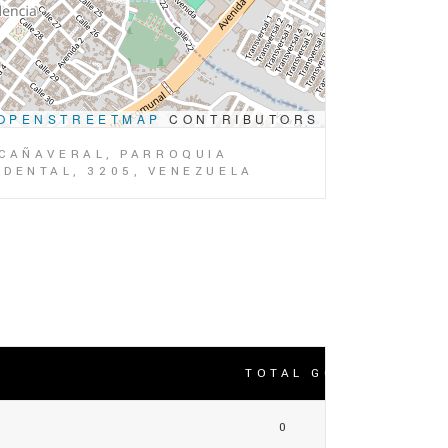
OPENSTREETMAP
CONTRIBUTORS
 CAÑAVERAL, PARROQUIA
IDENTAL, 3205, VENEZUELA
TOTAL GOLES
0