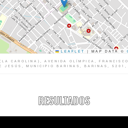
LEAFLET
|
MAP DATA ©
(LA CAROLINA), AVENIDA OLÍMPICA, FRANCISC
 JESÚS, MUNICIPIO BARINAS, BARINAS, 5201
RESULTADOS