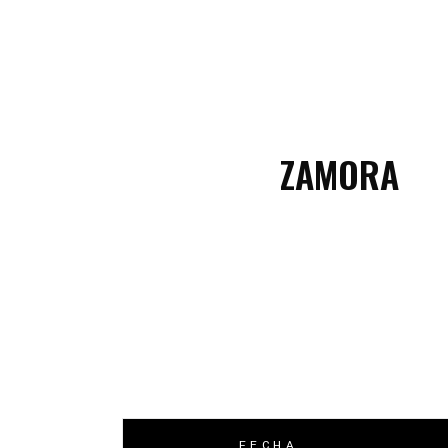
C
C
ZAMORA
FECHA