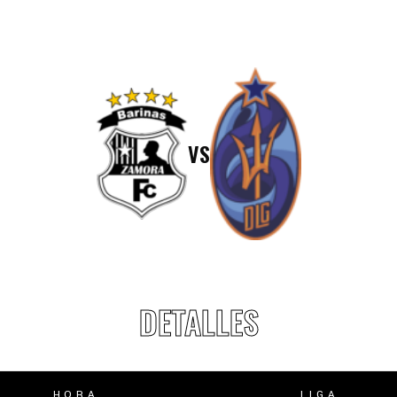
lasificación Liga FUTVE 2 2023 – 1a Etapa Occidental
lasificación Liga FUTVE 2 2023 – 1a Etapa Centro-Oriental
VS
DETALLES
HORA
LIGA