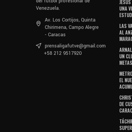
del fútbol profesional de
JESÚS
Venezuela.
UNA V
ESTUD
Av. Los Cortijos, Quinta
LAS V
Chirimena, Campo Alegre
AL AN
- Caracas
MARAC
prensaligafutve@gmail.com
ARNAL
+58 212 9517920
UN CL
METAS
METRO
EL NUE
ACUM
CHRIS
DE CU
CARA
TÁCHI
SUPER