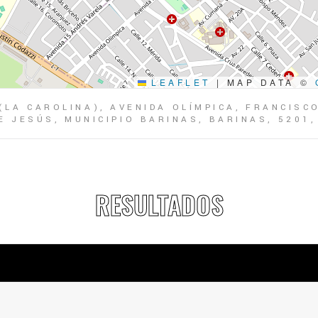
LEAFLET
|
MAP DATA ©
(LA CAROLINA), AVENIDA OLÍMPICA, FRANCISC
 JESÚS, MUNICIPIO BARINAS, BARINAS, 5201
RESULTADOS