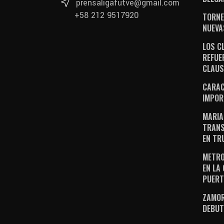
prensaligafutve@gmail.com
+58 212 9517920
TORNE
NUEVA
LOS C
REFUE
CLAU
CARAC
IMPOR
MARIA
TRANS
EN TR
METRO
EN LA
PUERT
ZAMOR
DEBUT