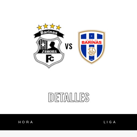
lasificación Liga FUTVE 2 2023 – 1a Etapa Occidental
lasificación Liga FUTVE 2 2023 – 1a Etapa Centro-Oriental
VS
DETALLES
HORA
LIGA