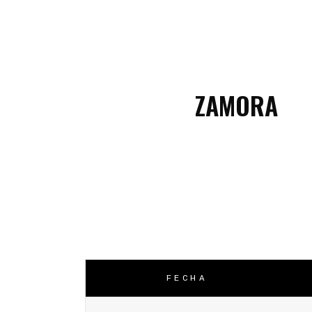
C
C
ZAMORA
FECHA