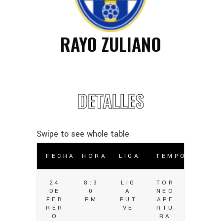
RAYO ZULIANO
DETALLES
FECHA
HORA
LIGA
TEMPORADA
24
8:3
LIG
TOR
DE
0
A
NEO
FEB
PM
FUT
APE
RER
VE
RTU
O
RA