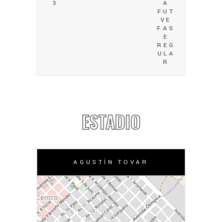
3
A
FUT
VE
FAS
E
REG
ULA
R
ESTADIO
AGUSTÍN TOVAR