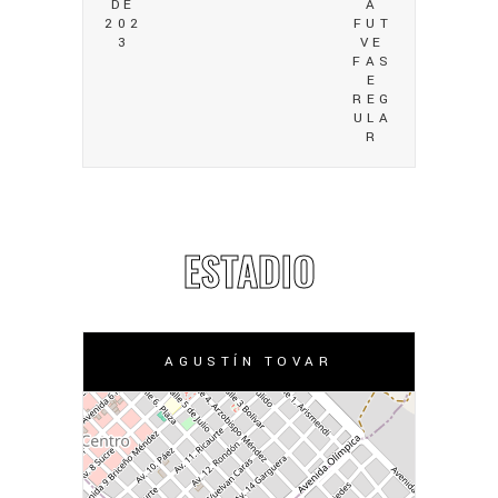
DE
A
202
FUT
3
VE
FAS
E
REG
ULA
R
ESTADIO
AGUSTÍN TOVAR