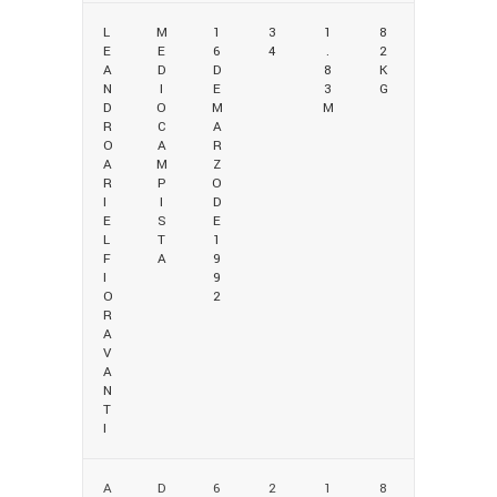
L
M
1
3
1
8
E
E
6
4
.
2
A
D
D
8
K
N
I
E
3
G
D
O
M
M
R
C
A
O
A
R
A
M
Z
R
P
O
I
I
D
E
S
E
L
T
1
F
A
9
I
9
O
2
R
A
V
A
N
T
I
A
D
6
2
1
8