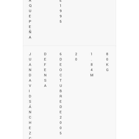
A
E
Q
1
U
9
E
9
P
5
E
Ñ
A
J
D
6
2
1
8
U
E
D
0
.
0
A
F
E
8
K
N
E
O
4
G
D
N
C
M
A
S
T
V
A
U
I
B
D
R
S
E
Á
D
N
E
C
2
H
0
E
0
Z
5
C