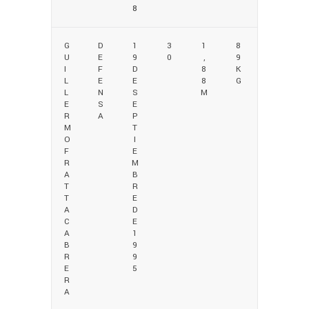
8
G
D
1
3
1
8
U
E
9
0
,
9
I
F
D
8
K
L
E
E
8
G
L
N
S
M
E
S
E
R
A
P
M
T
O
I
F
E
R
M
A
B
T
R
T
E
A
D
C
E
A
1
B
9
R
9
E
5
R
A