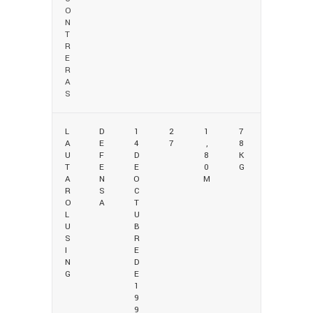
O
N
T
R
E
R
A
S
L
D
1
2
1
7
A
E
4
7
,
8
U
F
D
8
K
T
E
E
0
G
A
N
O
M
R
S
C
O
A
T
L
U
U
B
S
R
I
E
N
D
G
E
1
9
9