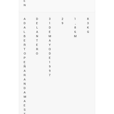
E
N
A
D
3
2
1
8
D
E
1
9
,
3
A
L
D
8
K
L
A
E
6
G
B
N
M
M
E
T
A
R
E
Y
T
R
O
O
O
D
P
E
E
1
Ñ
9
A
9
R
7
A
N
D
A
M
A
E
S