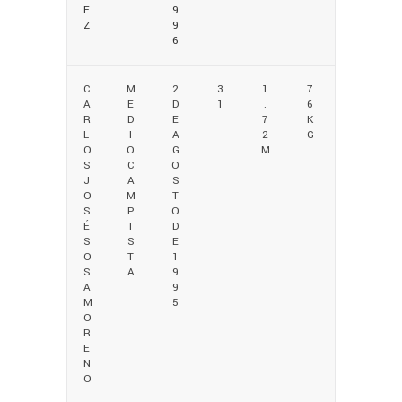
E
9
Z
9
6
C
M
2
3
1
7
A
E
D
1
.
6
R
D
E
7
K
L
I
A
2
G
O
O
G
M
S
C
O
J
A
S
O
M
T
S
P
O
É
I
D
S
S
E
O
T
1
S
A
9
A
9
M
5
O
R
E
N
O