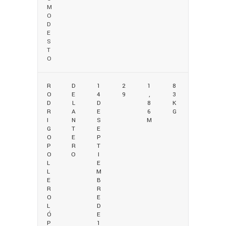
M
O
D
E
S
T
O
R
D
1
2
1
8
O
E
4
9
,
3
D
L
D
8
K
R
A
E
6
G
I
N
S
M
G
T
E
O
E
P
P
R
T
O
O
I
L
E
L
M
E
B
R
R
O
E
L
D
Ó
E
P
1