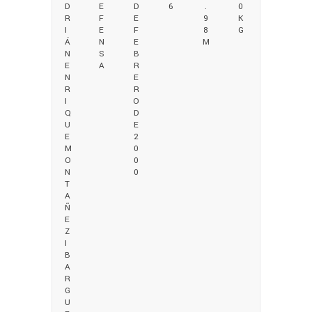
D
E
D
6
.
0
R
F
E
9
K
I
E
F
8
G
Á
N
E
M
N
S
B
E
A
R
N
E
R
R
I
O
Q
D
U
E
E
2
M
0
O
0
N
0
T
A
Ñ
E
Z
I
B
A
R
G
U