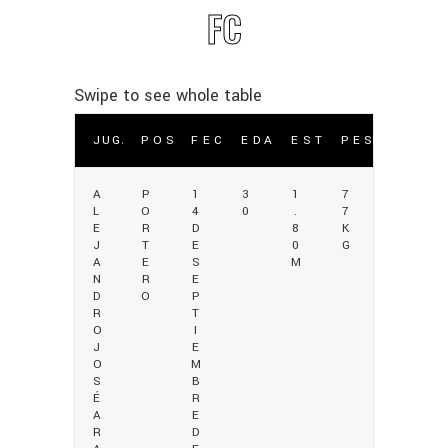
FC
JUGADOR
POSICIÓN
FECHA DE NACIMIENTO
EDAD
ESTATURA
PESO
A
P
1
3
1
7
L
O
4
0
.
7
E
R
D
8
K
J
T
E
0
G
A
E
S
M
N
R
E
D
O
P
R
T
O
I
J
E
O
M
S
B
É
R
A
E
R
D