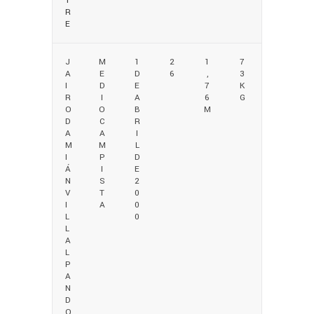
T
R
E
J
M
1
2
1
7
A
E
D
6
,
3
I
D
E
7
K
R
I
A
6
G
O
O
B
M
D
C
R
A
A
I
M
M
L
I
P
D
Á
I
E
N
S
2
V
T
0
I
A
0
L
0
L
A
L
P
A
N
D
O