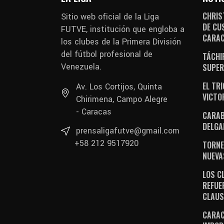
CHRIS
Sitio web oficial de la Liga
DE CU
FUTVE, institución que engloba a
CARA
los clubes de la Primera División
del fútbol profesional de
TÁCHI
Venezuela.
SUPER
EL TR
Av. Los Cortijos, Quinta
VICTO
Chirimena, Campo Alegre
- Caracas
CARAB
DELGA
prensaligafutve@gmail.com
+58 212 9517920
TORNE
NUEVA
LOS C
REFUE
CLAU
CARAC