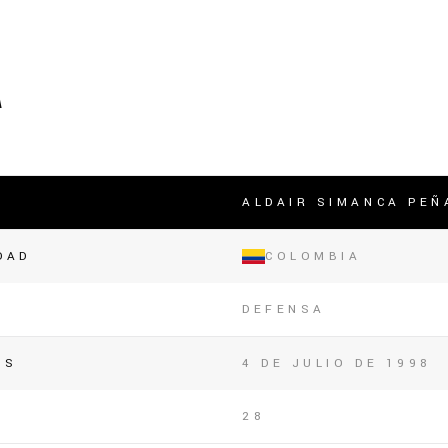
lasificación Liga FUTVE 2 2023 – 1a Etapa Occidental
lasificación Liga FUTVE 2 2023 – 1a Etapa Centro-Oriental
A
ALDAIR SIMANCA PEÑ
DAD
COLOMBIA
DEFENSA
OS
4 DE JULIO DE 1998
28