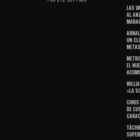
LAS V
AL AN
MARAC
ARNAL
UN CL
METAS
METRO
EL NUE
ACUM
WILLI
«LA S
CHRIS
DE CU
CARA
TÁCHI
SUPER