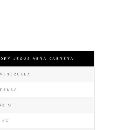
NDRY JESÚS VERA CABRERA
VENEZUELA
EFENSA
90 M
 KG