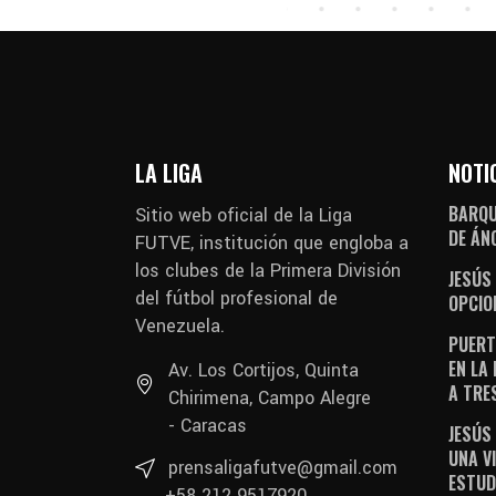
LA LIGA
NOTI
BARQU
Sitio web oficial de la Liga
DE ÁN
FUTVE, institución que engloba a
los clubes de la Primera División
JESÚS
del fútbol profesional de
OPCIO
Venezuela.
PUERT
EN LA
Av. Los Cortijos, Quinta
A TRE
Chirimena, Campo Alegre
- Caracas
JESÚS
UNA V
prensaligafutve@gmail.com
ESTUD
+58 212 9517920