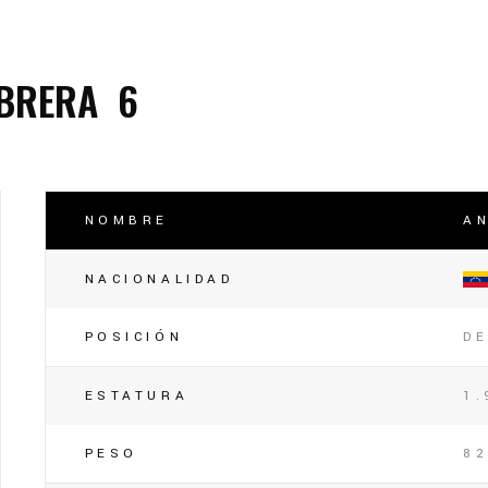
lasificación Liga FUTVE 2 2023 – 1a Etapa Occidental
lasificación Liga FUTVE 2 2023 – 1a Etapa Centro-Oriental
ABRERA
6
NOMBRE
A
NACIONALIDAD
POSICIÓN
D
ESTATURA
1.
PESO
82