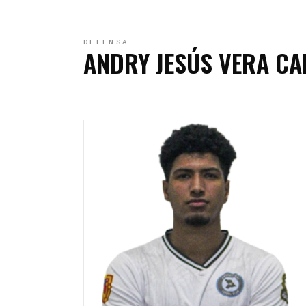
C
C
DEFENSA
ANDRY JESÚS VERA C