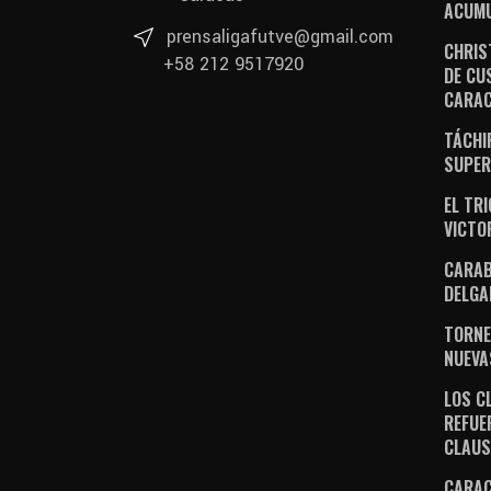
ACUM
prensaligafutve@gmail.com
CHRIS
+58 212 9517920
DE CU
CARA
TÁCHI
SUPER
EL TR
VICTO
CARAB
DELGA
TORNE
NUEVA
LOS C
REFUE
CLAU
CARAC