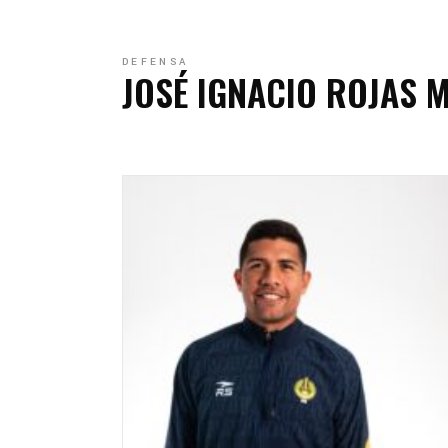
C
C
DEFENSA
JOSÉ IGNACIO ROJAS 