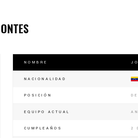
lasificación Liga FUTVE 2 2023 – 1a Etapa Occidental
lasificación Liga FUTVE 2 2023 – 1a Etapa Centro-Oriental
MONTES
NOMBRE
J
NACIONALIDAD
POSICIÓN
D
EQUIPO ACTUAL
A
CUMPLEAÑOS
2 