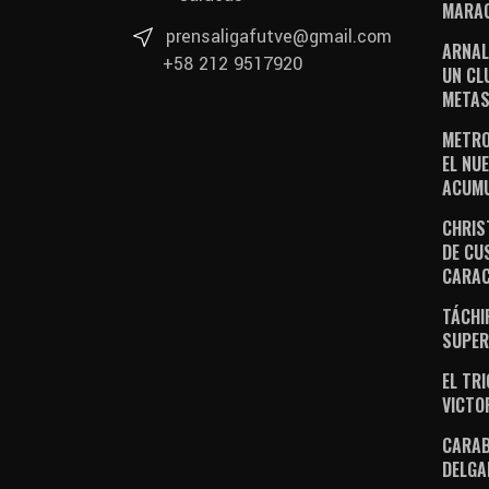
MARAC
prensaligafutve@gmail.com
ARNAL
+58 212 9517920
UN CL
METAS
METRO
EL NUE
ACUM
CHRIS
DE CU
CARA
TÁCHI
SUPER
EL TR
VICTO
CARAB
DELGA