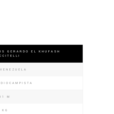
IS GERARDO EL KHUFASH
CCITELLI
VENEZUELA
EDIOCAMPISTA
81 M
 KG