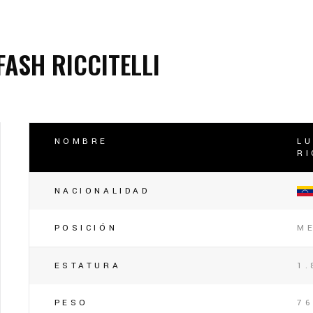
lasificación Liga FUTVE 2 2023 – 1a Etapa Occidental
lasificación Liga FUTVE 2 2023 – 1a Etapa Centro-Oriental
FASH RICCITELLI
NOMBRE
LU
RI
NACIONALIDAD
POSICIÓN
M
ESTATURA
1.
PESO
76