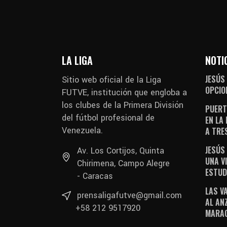
LA LIGA
NOTI
JESÚS
Sitio web oficial de la Liga
OPCIO
FUTVE, institución que engloba a
los clubes de la Primera División
PUERT
del fútbol profesional de
EN LA
Venezuela.
A TRE
JESÚS
Av. Los Cortijos, Quinta
UNA V
Chirimena, Campo Alegre
ESTUD
- Caracas
LAS V
prensaligafutve@gmail.com
AL AN
+58 212 9517920
MARAC