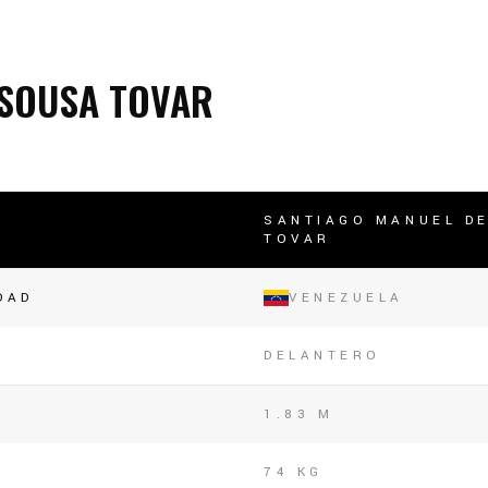
lasificación Liga FUTVE 2 2023 – 1a Etapa Occidental
lasificación Liga FUTVE 2 2023 – 1a Etapa Centro-Oriental
 SOUSA TOVAR
SANTIAGO MANUEL D
TOVAR
DAD
VENEZUELA
DELANTERO
1.83 M
74 KG