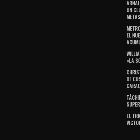
ARNAL
UN CL
METAS
METRO
EL NUE
ACUM
WILLI
«LA S
CHRIS
DE CU
CARA
TÁCHI
SUPER
EL TR
VICTO