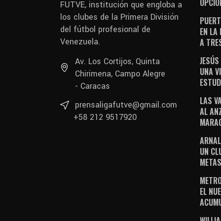
OPCIO
FUTVE, institución que engloba a
los clubes de la Primera División
PUERT
del fútbol profesional de
EN LA
Venezuela.
A TRE
JESÚS
Av. Los Cortijos, Quinta
UNA V
Chirimena, Campo Alegre
ESTUD
- Caracas
LAS V
prensaligafutve@gmail.com
AL AN
+58 212 9517920
MARAC
ARNAL
UN CL
METAS
METRO
EL NUE
ACUM
WILLI