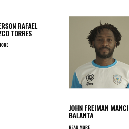
lasificación Liga FUTVE 2 2023 – 1a Etapa Occidental
lasificación Liga FUTVE 2 2023 – 1a Etapa Centro-Oriental
ERSON RAFAEL
ZCO TORRES
MORE
JOHN FREIMAN MANCI
BALANTA
READ MORE