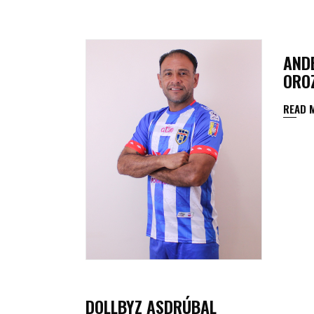
C
C
AND
ORO
READ 
DOLLBYZ ASDRÚBAL