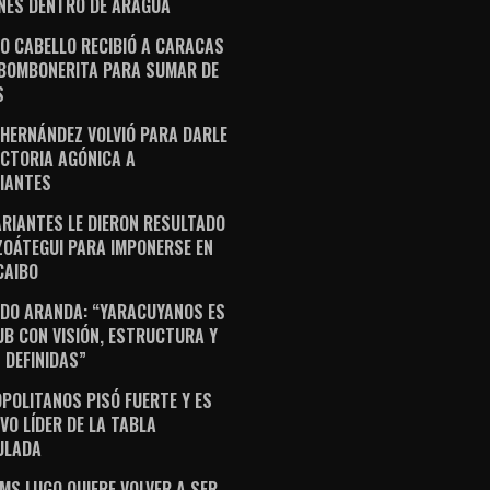
NES DENTRO DE ARAGUA
O CABELLO RECIBIÓ A CARACAS
 BOMBONERITA PARA SUMAR DE
S
 HERNÁNDEZ VOLVIÓ PARA DARLE
ICTORIA AGÓNICA A
IANTES
ARIANTES LE DIERON RESULTADO
ZOÁTEGUI PARA IMPONERSE EN
AIBO
DO ARANDA: “YARACUYANOS ES
UB CON VISIÓN, ESTRUCTURA Y
 DEFINIDAS”
POLITANOS PISÓ FUERTE Y ES
VO LÍDER DE LA TABLA
ULADA
AMS LUGO QUIERE VOLVER A SER