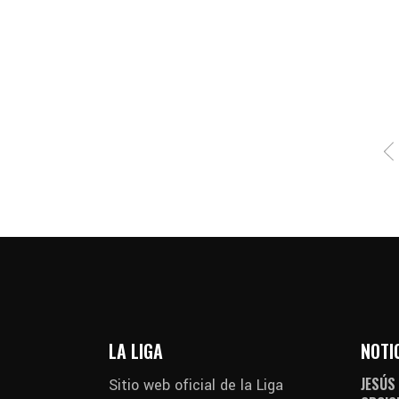
POSTS
PAGINATION
LA LIGA
NOTI
JESÚS
Sitio web oficial de la Liga