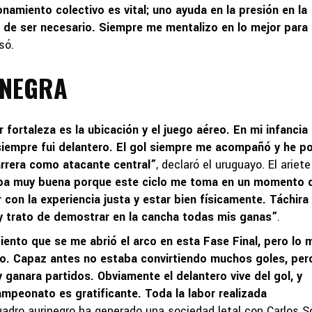
onamiento colectivo es vital; uno ayuda en la presión en la
o de ser necesario. Siempre me mentalizo en lo mejor para 
só.
INEGRA
fortaleza es la ubicación y el juego aéreo. En mi infancia
 siempre fui delantero. El gol siempre me acompañó y he p
arrera como atacante central”
, declaró el uruguayo. El ariete
apa muy buena porque este ciclo me toma en un momento 
con la experiencia justa y estar bien físicamente. Táchira
y trato de demostrar en la cancha todas mis ganas”
.
iento que se me abrió el arco en esta Fase Final, pero lo 
po. Capaz antes no estaba convirtiendo muchos goles, per
y ganara partidos. Obviamente el delantero vive del gol, y
ampeonato es gratificante. Toda la labor realizada
cuadro aurinegro ha generado una sociedad letal con Carlos S