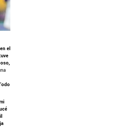
en el
tuve
toso,
una
 Todo
mi
rucé
il
ja