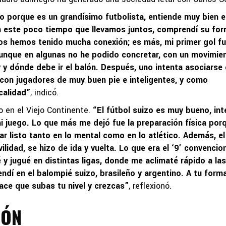
 porque es un grandísimo futbolista, entiende muy bien e
n este poco tiempo que llevamos juntos, comprendí su fo
sos hemos tenido mucha conexión; es más, mi primer gol fu
aunque en algunas no he podido concretar, con un movimie
y dónde debe ir el balón. Después, uno intenta asociarse
on jugadores de muy buen pie e inteligentes, y como
calidad”
, indicó.
o en el Viejo Continente.
“El fútbol suizo es muy bueno, in
mi juego. Lo que más me dejó fue la preparación física por
r listo tanto en lo mental como en lo atlético. Además, el
idad, se hizo de ida y vuelta. Lo que era el ‘9’ convencion
y jugué en distintas ligas, donde me aclimaté rápido a las
endí en el balompié suizo, brasileño y argentino. A tu form
hace que subas tu nivel y crezcas”
, reflexionó.
IÓN