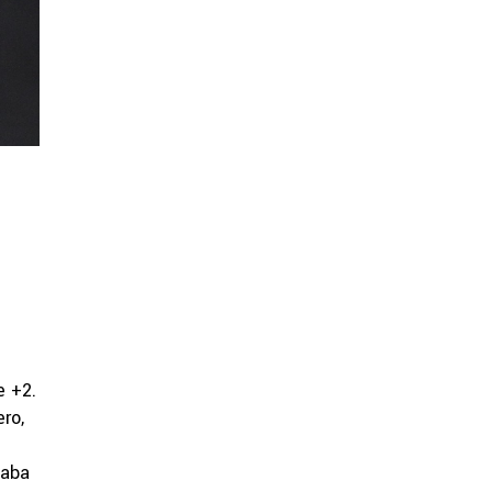
e +2.
ro,
zaba