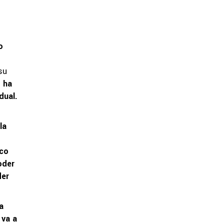
o
su
o ha
dual.
la
ico
oder
der
a
 va a