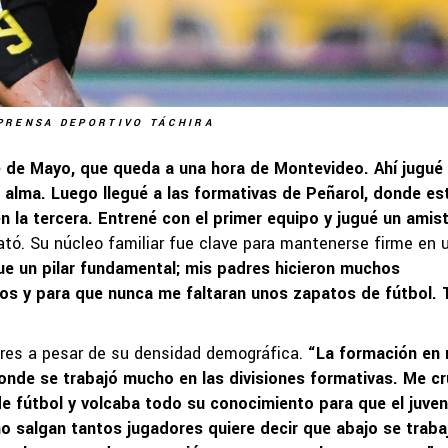
PRENSA DEPORTIVO TÁCHIRA
é de Mayo, que queda a una hora de Montevideo. Ahí jugué 
i alma. Luego llegué a las formativas de Peñarol, donde es
en la tercera. Entrené con el primer equipo y jugué un amis
lató. Su núcleo familiar fue clave para mantenerse firme en 
fue un pilar fundamental; mis padres hicieron muchos
os y para que nunca me faltaran unos zapatos de fútbol.
ores a pesar de su densidad demográfica.
“La formación en 
onde se trabajó mucho en las divisiones formativas. Me c
 fútbol y volcaba todo su conocimiento para que el juven
o salgan tantos jugadores quiere decir que abajo se traba