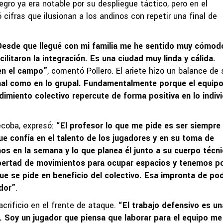
negro ya era notable por su despliegue táctico, pero en el
ifras que ilusionan a los andinos con repetir una final de
Desde que llegué con mi familia me he sentido muy cómod
ilitaron la integración. Es una ciudad muy linda y cálida.
en el campo”
, comentó Pollero. El ariete hizo un balance de 
onal como en lo grupal. Fundamentalmente porque el equip
imiento colectivo repercute de forma positiva en lo indivi
ecoba, expresó:
“El profesor lo que me pide es ser siempre 
ue confía en el talento de los jugadores y en su toma de
os en la semana y lo que planea él junto a su cuerpo técn
libertad de movimientos para ocupar espacios y tenemos p
ue se pide en beneficio del colectivo. Esa impronta de po
dor”
.
crificio en el frente de ataque.
“El trabajo defensivo es un
 Soy un jugador que piensa que laborar para el equipo me