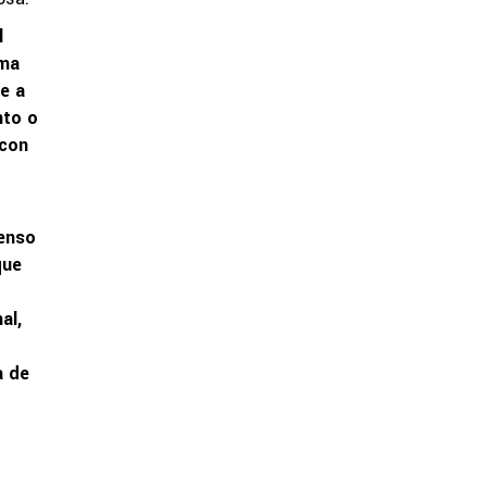
l
rma
e a
nto o
 con
tenso
que
al,
a de