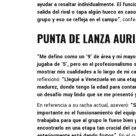
ayudar a resaltar individualmente. El funci
salida del rival o tapa algún hueco en cas
grupo y eso se refleja en el campo”
, confe
PUNTA DE LANZA AUR
“Me defino como un ‘9’ de área y mi mayor 
jugaba de ‘5’, pero en el profesionalismo
mostrar mis cualidades a lo largo de mi c
reflexionó:
“Llegué a Venezuela en una et
madurez, donde tengo la edad para contar 
un desafío muy lindo que se me presentó 
En referencia a su racha actual, aseveró:
“S
importante es el funcionamiento del equi
trabajaba para que al grupo le fuese bien 
encontrarlo en una etapa tan crucial del c
anteriormente está dando frutos”
. En el 