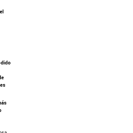
el
odido
de
 es
más
o
osa.