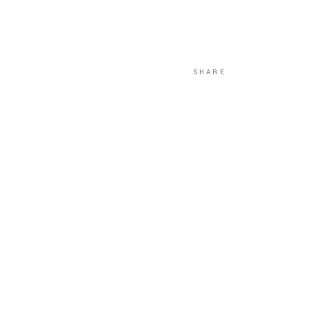
SHARE