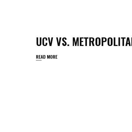
C
C
UCV VS. METROPOLIT
READ MORE