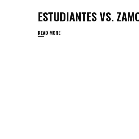
ESTUDIANTES VS. ZAM
READ MORE