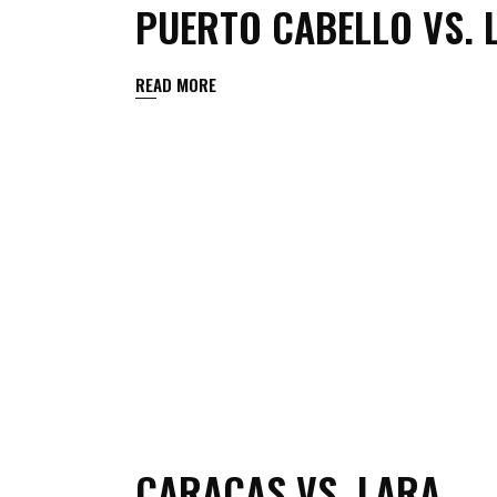
PUERTO CABELLO VS. 
READ MORE
CARACAS VS. LARA