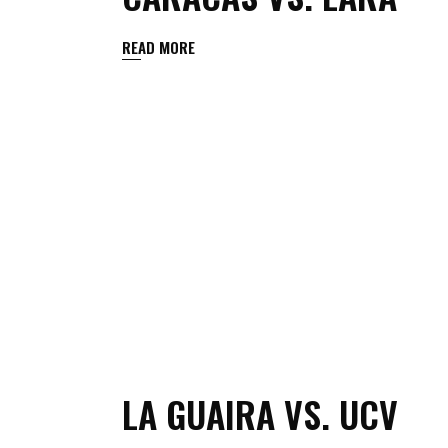
READ MORE
LA GUAIRA VS. UCV