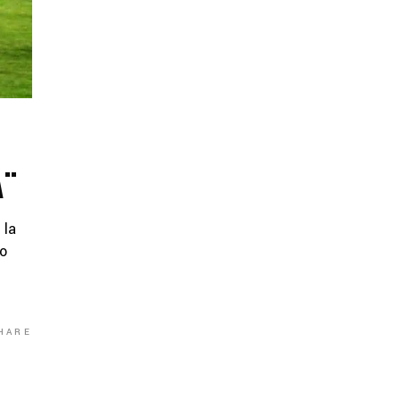
A¨
 la
yo
l
HARE