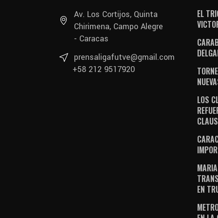
EL TR
Av. Los Cortijos, Quinta
VICTO
Chirimena, Campo Alegre
- Caracas
CARAB
DELGA
prensaligafutve@gmail.com
+58 212 9517920
TORNE
NUEVA
LOS C
REFUE
CLAU
CARAC
IMPOR
MARIA
TRANS
EN TR
METRO