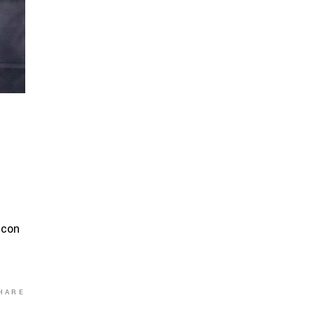
 con
HARE