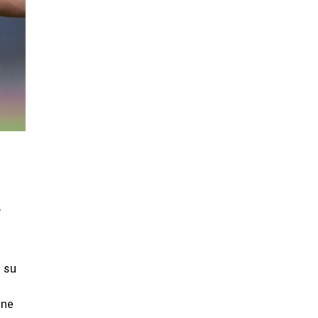
A
o su
ene