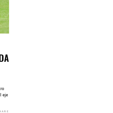
ADA
tro
l eje
HARE