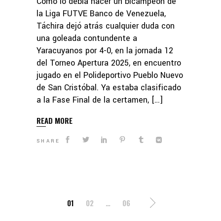
Como lo debía hacer un bicampeón de
la Liga FUTVE Banco de Venezuela,
Táchira dejó atrás cualquier duda con
una goleada contundente a
Yaracuyanos por 4-0, en la jornada 12
del Torneo Apertura 2025, en encuentro
jugado en el Polideportivo Pueblo Nuevo
de San Cristóbal. Ya estaba clasificado
a la Fase Final de la certamen, […]
READ MORE
SHARE
POSTS
01
02
…
06