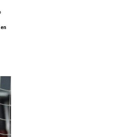
o
 en