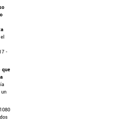
so
eo
ta
el
17 -
e que
 a
ía
 un
 1080
 dos