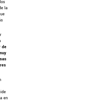
los
de la
que
ás
r
a
r de
 muy
osas
ores
n
ide
ma en