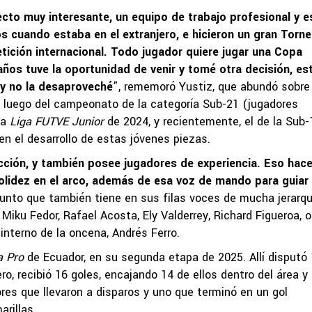
ecto muy interesante, un equipo de trabajo profesional y e
 cuando estaba en el extranjero, e hicieron un gran Torn
tición internacional. Todo jugador quiere jugar una Copa
os tuve la oportunidad de venir y tomé otra decisión, es
 y no la desaproveché
”, rememoró Yustiz, que abundó sobre 
o, luego del campeonato de la categoría Sub-21 (jugadores
la
Liga FUTVE Junior
de 2024, y recientemente, el de la Sub-
en el desarrollo de estas jóvenes piezas.
cción, y también posee jugadores de experiencia. Eso hac
lidez en el arco, además de esa voz de mando para guiar
njunto que también tiene en sus filas voces de mucha jerarqu
Miku Fedor, Rafael Acosta, Ely Valderrey, Richard Figueroa, o
 interno de la oncena, Andrés Ferro.
a Pro
de Ecuador, en su segunda etapa de 2025. Allí disputó
ro, recibió 16 goles, encajando 14 de ellos dentro del área y
res que llevaron a disparos y uno que terminó en un gol
arillas.