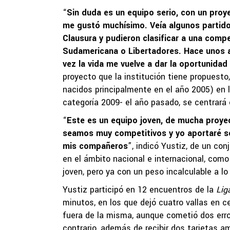
“
Sin duda es un equipo serio, con un proy
me gustó muchísimo. Veía algunos partidos
Clausura y pudieron clasificar a una compe
Sudamericana o Libertadores. Hace unos añ
vez la vida me vuelve a dar la oportunidad
proyecto que la institución tiene propuest
nacidos principalmente en el año 2005) en 
categoría 2009- el año pasado, se centrará 
“
Este es un equipo joven, de mucha proye
seamos muy competitivos y yo aportaré so
mis compañeros
”, indicó Yustiz, de un co
en el ámbito nacional e internacional, como 
joven, pero ya con un peso incalculable a lo
Yustiz participó en 12 encuentros de la
Lig
minutos, en los que dejó cuatro vallas en ce
fuera de la misma, aunque cometió dos erro
contrario, además de recibir dos tarjetas am