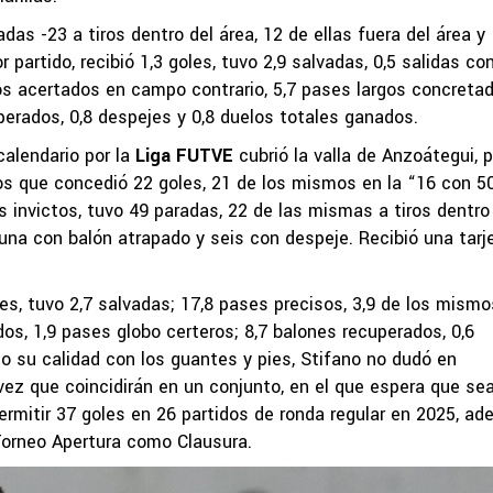
s -23 a tiros dentro del área, 12 de ellas fuera del área y
partido, recibió 1,3 goles, tuvo 2,9 salvadas, 0,5 salidas co
os acertados en campo contrario, 5,7 pases largos concretad
perados, 0,8 despejes y 0,8 duelos totales ganados.
calendario por la
Liga FUTVE
cubrió la valla de Anzoátegui, p
os que concedió 22 goles, 21 de los mismos en la “16 con 50
s invictos, tuvo 49 paradas, 22 de las mismas a tiros dentro
 una con balón atrapado y seis con despeje. Recibió una tarj
es, tuvo 2,7 salvadas; 17,8 pases precisos, 3,9 de los mismo
os, 1,9 pases globo certeros; 8,7 balones recuperados, 0,6
 su calidad con los guantes y pies, Stifano no dudó en
 vez que coincidirán en un conjunto, en el que espera que sea
ermitir 37 goles en 26 partidos de ronda regular en 2025, a
 Torneo Apertura como Clausura.