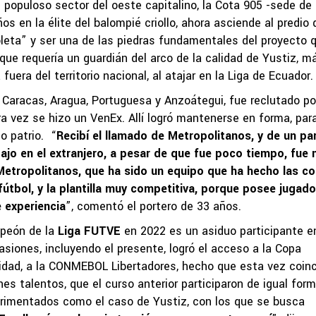
populoso sector del oeste capitalino, la Cota 905 -sede de 
s en la élite del balompié criollo, ahora asciende al predio 
oleta” y ser una de las piedras fundamentales del proyecto 
ue requería un guardián del arco de la calidad de Yustiz, m
fuera del territorio nacional, al atajar en la Liga de Ecuador.
 Caracas, Aragua, Portuguesa y Anzoátegui, fue reclutado po
ra vez se hizo un VenEx. Allí logró mantenerse en forma, par
lo patrio. “
Recibí el llamado de Metropolitanos, y de un pa
ajo en el extranjero, a pesar de que fue poco tiempo, fue
Metropolitanos, que ha sido un equipo que ha hecho las c
útbol, y la plantilla muy competitiva, porque posee jugad
 experiencia
”, comentó el portero de 33 años.
mpeón de la
Liga FUTVE
en 2022 es un asiduo participante e
siones, incluyendo el presente, logró el acceso a la Copa
ad, a la CONMEBOL Libertadores, hecho que esta vez coinc
enes talentos, que el curso anterior participaron de igual for
rimentados como el caso de Yustiz, con los que se busca