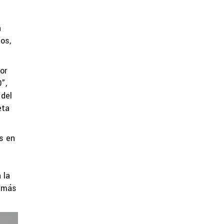
n
os,
or
”,
 del
eta
s en
 la
demás