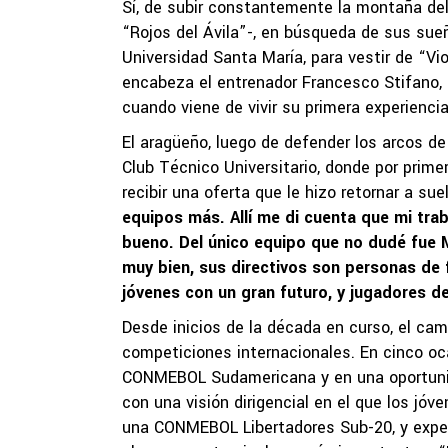
Sí, de subir constantemente la montaña del 
“Rojos del Ávila”-, en búsqueda de sus sueño
Universidad Santa María, para vestir de “Vi
encabeza el entrenador Francesco Stifano, q
cuando viene de vivir su primera experiencia 
El aragüeño, luego de defender los arcos de
Club Técnico Universitario, donde por prime
recibir una oferta que le hizo retornar a sue
equipos más. Allí me di cuenta que mi trab
bueno. Del único equipo que no dudé fue 
muy bien, sus directivos son personas de f
jóvenes con un gran futuro, y jugadores de
Desde inicios de la década en curso, el ca
competiciones internacionales. En cinco oca
CONMEBOL Sudamericana y en una oportunid
con una visión dirigencial en el que los jóv
una CONMEBOL Libertadores Sub-20, y expe