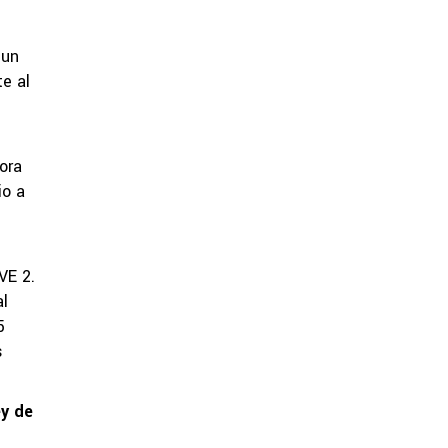
 un
e al
ora
io a
VE 2.
al
5
s
y de