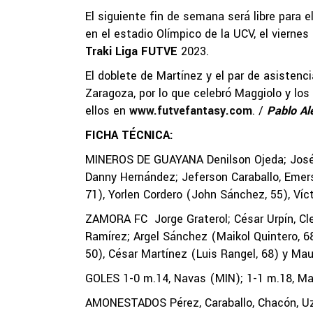
El siguiente fin de semana será libre para
en el estadio Olímpico de la UCV, el viernes
Traki Liga FUTVE
2023.
El doblete de Martínez y el par de asistenc
Zaragoza, por lo que celebró Maggiolo y los
ellos en
www.futvefantasy.com
. /
Pablo Al
FICHA TÉCNICA:
MINEROS DE GUAYANA Denilson Ojeda; José V
Danny Hernández; Jeferson Caraballo, Emer
71), Yorlen Cordero (John Sánchez, 55), Ví
ZAMORA FC Jorge Graterol; César Urpín, Cle
Ramírez; Argel Sánchez (Maikol Quintero, 6
50), César Martínez (Luis Rangel, 68) y Mau
GOLES 1-0 m.14, Navas (MIN); 1-1 m.18, Ma
AMONESTADOS Pérez, Caraballo, Chacón, Uzc