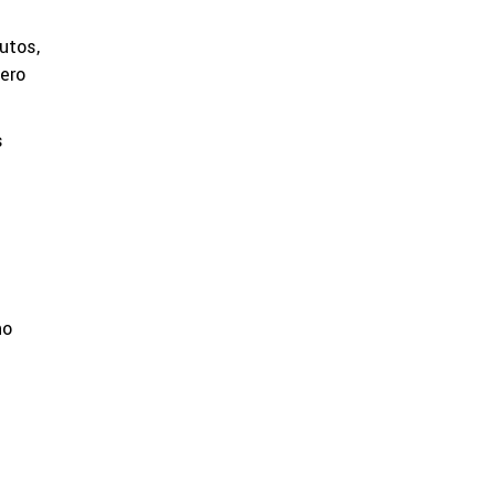
utos,
ero
s
ho