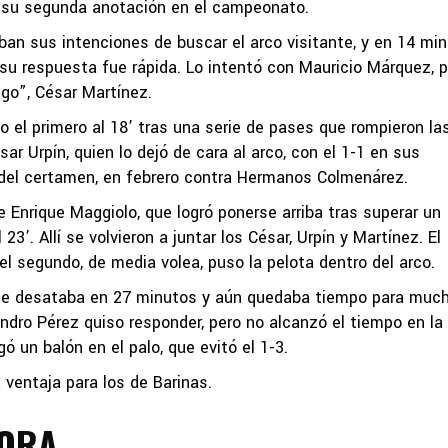
on su segunda anotación en el campeonato.
an sus intenciones de buscar el arco visitante, y en 14 min
u respuesta fue rápida. Lo intentó con Mauricio Márquez, p
ago”, César Martínez.
do el primero al 18’ tras una serie de pases que rompieron la
sar Urpín, quien lo dejó de cara al arco, con el 1-1 en sus
 del certamen, en febrero contra Hermanos Colmenárez.
 Enrique Maggiolo, que logró ponerse arriba tras superar un
’. Allí se volvieron a juntar los César, Urpín y Martínez. El
el segundo, de media volea, puso la pelota dentro del arco.
e se desataba en 27 minutos y aún quedaba tiempo para muc
ndro Pérez quiso responder, pero no alcanzó el tiempo en la
 un balón en el palo, que evitó el 1-3.
 ventaja para los de Barinas.
MORA