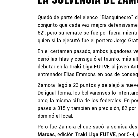
Quedó de parte del elenco “Blanquinegro” d
conjunto que cada vez mejora defensivament
62’, pero su remate se fue por fuera, mientr
quien sí la ejecutó fue el portero Jorge Gra
En el certamen pasado, ambos jugadores ve
cerró las filas y consiguió el triunfo, más a
debutar en la
Traki Liga FUTVE
al joven An
entrenador Elías Emmons en pos de consegui
Zamora llegó a 23 puntos y se alejó a nuev
De igual forma, los bolivarenses lo intenta
arco, la misma cifra de los federales. En p
pases a 315 y también en precisión, 82 por 
dominó el local.
Pero fue Zamora el que sacó la sonrisa desp
Marcas
, edición
Traki Liga FUTVE
, por 5-4,