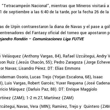
 el “Tetracampeón Nacional”, mientras que Mineros visitará 
 1 de septiembre a las 6:40 de la tarde, por la fecha 26 de la
ias de Urpín contrarestaron la diana de Navas y el pase a gol
 entrenadores del Fantasy oficial del torneo que apostaron p
ejandro Rondón – Comunicaciones Liga FUTVE
elásquez (Anthony Vargas, 84), Rafael Uzcátegui, Andry V
son Ruiz (Jesús Chacón, 55); Pedro Zaragoza (Jorge Echever
ctor Navas; Lisandro Pérez. DT: Elías Emmons
iderman Osorio, Lucas Trejo (Yorjan Escalona, 68), Isaac
8), Luis Vargas, Robert Garcés; Yuxer Requena (José Cadena
ricio Márquez (Darluis Paz, 88). DT: Enrique Maggiolo
rtínez (ZAM); 1-2 m.27, Martínez (ZAM)
átegui, Navas, Vera (MIN); Ramírez, Trejo y Quintero (ZA