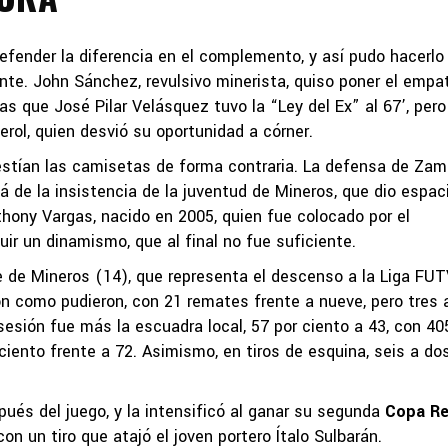
efender la diferencia en el complemento, y así pudo hacerlo
e. John Sánchez, revulsivo minerista, quiso poner el empat
as que José Pilar Velásquez tuvo la “Ley del Ex” al 67’, pero
terol, quien desvió su oportunidad a córner.
stían las camisetas de forma contraria. La defensa de Zam
llá de la insistencia de la juventud de Mineros, que dio espac
thony Vargas, nacido en 2005, quien fue colocado por el
r un dinamismo, que al final no fue suficiente.
e de Mineros (14), que representa el descenso a la Liga FUT
ron como pudieron, con 21 remates frente a nueve, pero tres 
osesión fue más la escuadra local, 57 por ciento a 43, con 40
ciento frente a 72. Asimismo, en tiros de esquina, seis a do
ués del juego, y la intensificó al ganar su segunda
Copa Re
 con un tiro que atajó el joven portero Ítalo Sulbarán.