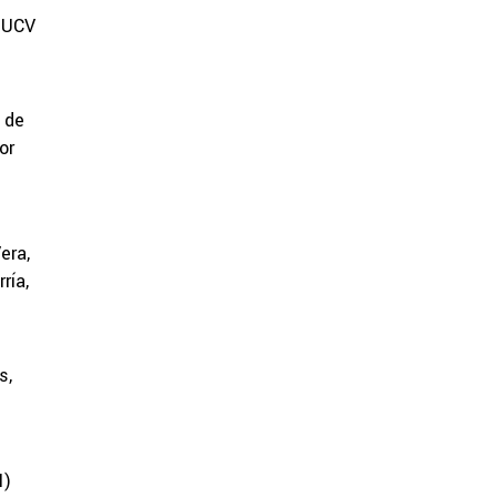
a UCV
 de
or
era,
ría,
s,
M)