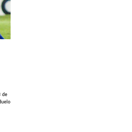
3 de
duelo