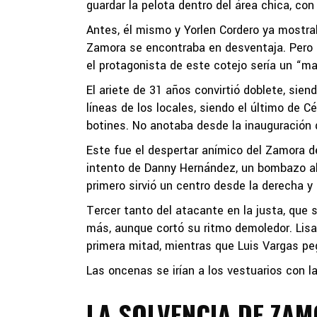
guardar la pelota dentro del área chica, c
Antes, él mismo y Yorlen Cordero ya mostrab
Zamora se encontraba en desventaja. Pero s
el protagonista de este cotejo sería un “m
El ariete de 31 años convirtió doblete, sien
líneas de los locales, siendo el último de Cé
botines. No anotaba desde la inauguración
Este fue el despertar anímico del Zamora de
intento de Danny Hernández, un bombazo al 23
primero sirvió un centro desde la derecha y 
Tercer tanto del atacante en la justa, qu
más, aunque cortó su ritmo demoledor. Lisa
primera mitad, mientras que Luis Vargas pegó
Las oncenas se irían a los vestuarios con la
LA SOLVENCIA DE ZA