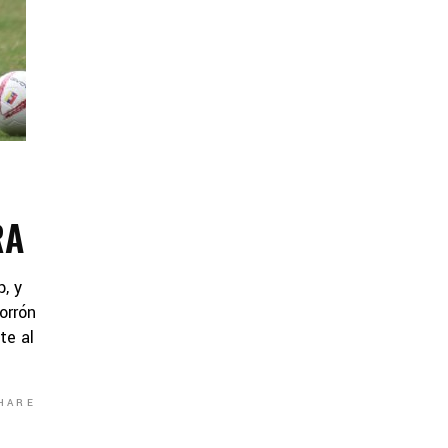
RA
, y
orrón
te al
HARE