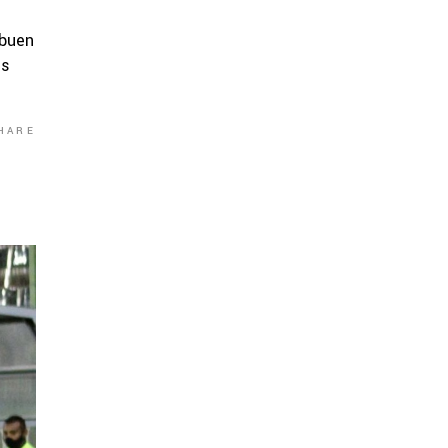
 buen
is
HARE