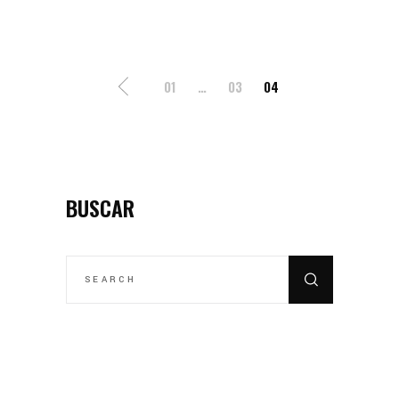
POSTS
01
…
03
04
PAGINATION
BUSCAR
SEARCH
FOR: