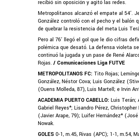
recibió sin oposición y agitó las redes.
Metropolitanos alcanzó el empate al 54’. J
González controló con el pecho y el balón
de quebrar la resistencia del meta Luis Ter
Pero al 76’ llegó el gol que le dio cifras d
polémica que desató. La defensa violeta se 
continuó la jugada y un pase de René Alarc
Rojas.
/ Comunicaciones Liga FUTVE
METROPOLITANOS FC:
Tito Rojas; Lemínger
González, Néstor Cova; Luis González (Stiv
(Ouens Molleda, 87), Luis Martell; e Irvin A
ACADEMIA PUERTO CABELLO:
Luis Terán;
Gabriel Reyes*; Lisandro Pérez, Christophe
(Javier Arape, 79); Luifer Hernández* (José
Nowak.
GOLES
0-1, m.45, Rivas (APC); 1-1, m.54, 