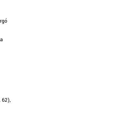
rgó
la
 62),