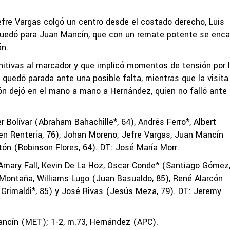
efre Vargas colgó un centro desde el costado derecho, Luis
 quedó para Juan Mancín, que con un remate potente se enca
án.
efinitivas al marcador y que implicó momentos de tensión por 
quedó parada ante una posible falta, mientras que la visita
ón dejó en el mano a mano a Hernández, quien no falló ante
 Bolívar (Abraham Bahachille*, 64), Andrés Ferro*, Albert
en Rentería, 76), Johan Moreno; Jefre Vargas, Juan Mancín
ntón (Robinson Flores, 64). DT: José María Morr.
 Amary Fall, Kevin De La Hoz, Oscar Conde* (Santiago Gómez,
r Montaña, Williams Lugo (Juan Basualdo, 85), René Alarcón
 Grimaldi*, 85) y José Rivas (Jesús Meza, 79). DT: Jeremy
Mancín (MET); 1-2, m.73, Hernández (APC).