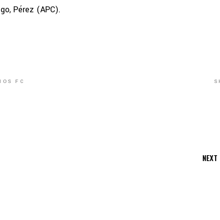
go, Pérez (APC).
S
NOS FC
NEXT