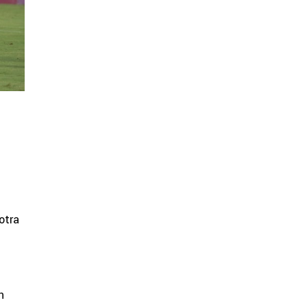
otra
n