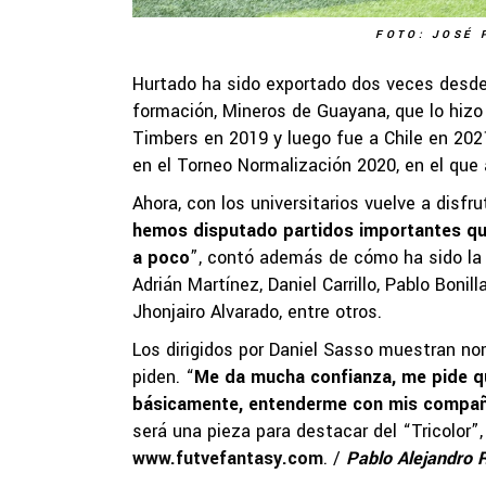
FOTO: JOSÉ 
Hurtado ha sido exportado dos veces desde
formación, Mineros de Guayana, que lo hizo 
Timbers en 2019 y luego fue a Chile en 202
en el Torneo Normalización 2020, en el que 
Ahora, con los universitarios vuelve a disfr
hemos disputado partidos importantes qu
a poco
”, contó además de cómo ha sido la 
Adrián Martínez, Daniel Carrillo, Pablo Bonil
Jhonjairo Alvarado, entre otros.
Los dirigidos por Daniel Sasso muestran no
piden. “
Me da mucha confianza, me pide qu
básicamente, entenderme con mis compa
será una pieza para destacar del “Tricolor”,
www.futvefantasy.com
. /
Pablo Alejandro 