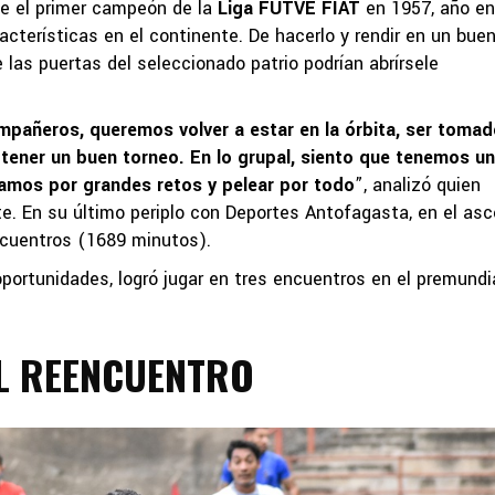
fue el primer campeón de la
Liga FUTVE FIAT
en 1957, año en
cterísticas en el continente. De hacerlo y rendir en un bue
 las puertas del seleccionado patrio podrían abrírsele
ompañeros, queremos volver a estar en la órbita, ser toma
 tener un buen torneo. En lo grupal, siento que tenemos un
amos por grandes retos y pelear por todo
”, analizó quien
te. En su último periplo con Deportes Antofagasta, en el as
ncuentros (1689 minutos).
ortunidades, logró jugar en tres encuentros en el premundi
L REENCUENTRO