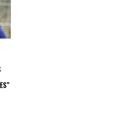
S
ES”