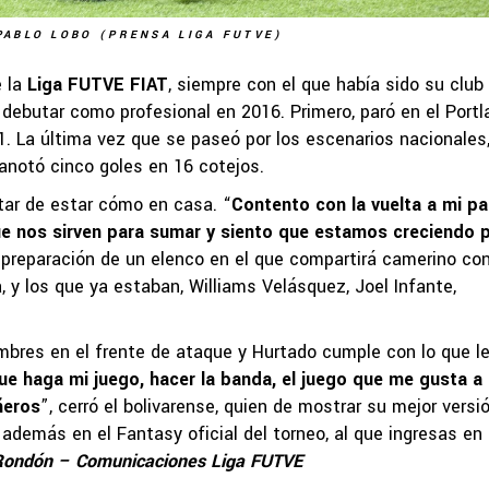
PABLO LOBO (PRENSA LIGA FUTVE)
 la
Liga FUTVE FIAT
, siempre con el que había sido su club
debutar como profesional en 2016. Primero, paró en el Portl
1. La última vez que se paseó por los escenarios nacionales
anotó cinco goles en 16 cotejos.
utar de estar cómo en casa. “
Contento con la vuelta a mi pa
e nos sirven para sumar y siento que estamos creciendo 
preparación de un elenco en el que compartirá camerino co
la, y los que ya estaban, Williams Velásquez, Joel Infante,
mbres en el frente de ataque y Hurtado cumple con lo que l
e haga mi juego, hacer la banda, el juego que me gusta a 
ñeros
”, cerró el bolivarense, quien de mostrar su mejor versi
 además en el Fantasy oficial del torneo, al que ingresas en
Rondón – Comunicaciones Liga FUTVE