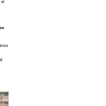
 el
n
dos
censo
al