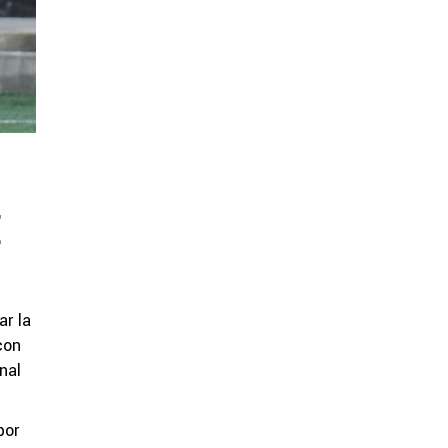
E
ar la
con
nal
por