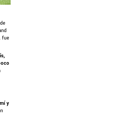
 de
and
, fue
ís,
poco
n
e
mí y
ón