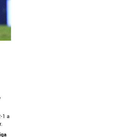
a
2-1 a
r.
iga