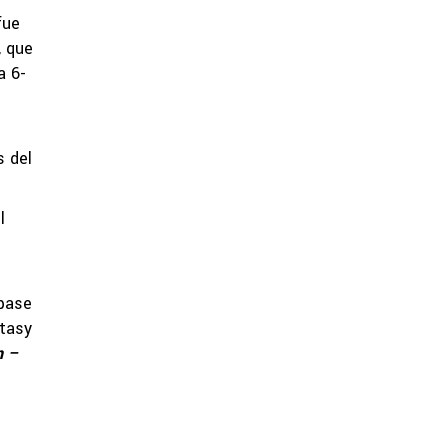
fue
, que
a 6-
s del
l
 pase
ntasy
n –