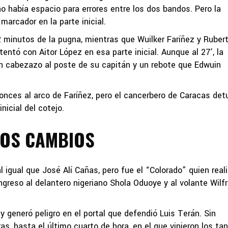
o había espacio para errores entre los dos bandos. Pero la
 marcador en la parte inicial.
2 minutos de la pugna, mientras que Wuilker Faríñez y Ruber
tentó con Aitor López en esa parte inicial. Aunque al 27’, la
un cabezazo al poste de su capitán y un rebote que Edwuin
onces al arco de Faríñez, pero el cancerbero de Caracas det
inicial del cotejo.
LOS CAMBIOS
l igual que José Alí Cañas, pero fue el “Colorado” quien real
ngreso al delantero nigeriano Shola Oduoye y al volante Wilf
y generó peligro en el portal que defendió Luis Terán. Sin
s, hasta el último cuarto de hora, en el que vinieron los tan