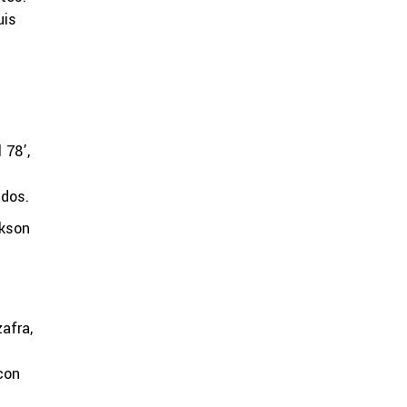
uis
 78’,
idos.
ckson
afra,
con