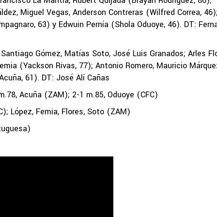
rancisco La Mantía, Rubert Quijada (Brayan Rodríguez, 86),
áldez, Miguel Vegas, Anderson Contreras (Wilfred Correa, 46)
pagnaro, 63) y Edwuin Pernía (Shola Oduoye, 46). DT: Fern
Santiago Gómez, Matías Soto, José Luis Granados; Arles Flo
 Femia (Yackson Rivas, 77); Antonio Romero, Mauricio Márque
 Acuña, 61). DT: José Alí Cañas
 m.78, Acuña (ZAM); 2-1 m.85, Oduoye (CFC)
; López, Femia, Flores, Soto (ZAM)
tuguesa)