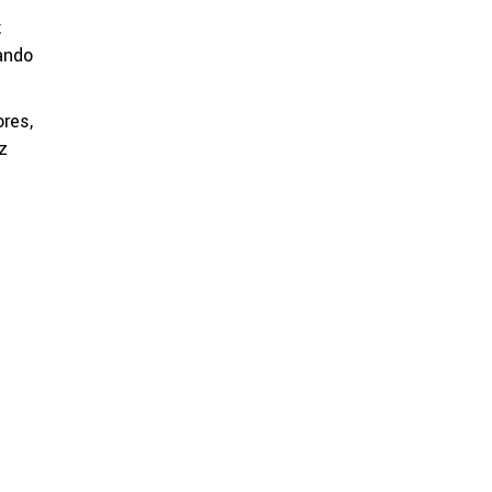
;
ando
res,
z