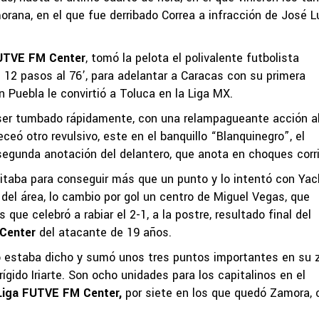
orana, en el que fue derribado Correa a infracción de José L
UTVE FM Center
, tomó la pelota el polivalente futbolista
s 12 pasos al 76’, para adelantar a Caracas con su primera
Puebla le convirtió a Toluca en la Liga MX.
 ser tumbado rápidamente, con una relampagueante acción al
eó otro revulsivo, este en el banquillo “Blanquinegro”, el
segunda anotación del delantero, que anota en choques corr
itaba para conseguir más que un punto y lo intentó con Ya
 del área, lo cambio por gol un centro de Miguel Vegas, que
que celebró a rabiar el 2-1, a la postre, resultado final del
Center
del atacante de 19 años.
o estaba dicho y sumó unos tres puntos importantes en su z
ígido Iriarte. Son ocho unidades para los capitalinos en el
Liga FUTVE FM Center,
por siete en los que quedó Zamora, 