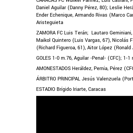
CARACAS FC Wuilker Faríñez; Luis Casiani, F
Daniel Aguilar (Danny Pérez, 80); Leslie Her
Ender Echenique, Armando Rivas (Marco Cam
Aristeguieta
ZAMORA FC Luis Terán; Lautaro Geminiani, 
Maikol Quintero (Luis Vargas, 67), Nicolás
(Richard Figueroa, 61), Aitor López (Ronald
GOLES 1-0 m.76, Aguilar -Penal- (CFC); 1-1
AMONESTADOS Heráldez, Pernía, Pérez (CFC)
ÁRBITRO PRINCIPAL Jesús Valenzuela (Por
ESTADIO Brígido Iriarte, Caracas