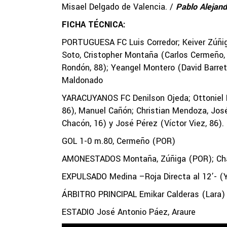
Misael Delgado de Valencia. /
Pablo Alejan
FICHA TÉCNICA:
PORTUGUESA FC Luis Corredor; Keiver Zúñiga
Soto, Cristopher Montaña (Carlos Cermeño,
Rondón, 88); Yeangel Montero (David Barret
Maldonado
YARACUYANOS FC Denilson Ojeda; Ottoniel 
86), Manuel Cañón; Christian Mendoza, José
Chacón, 16) y José Pérez (Víctor Viez, 86).
GOL 1-0 m.80, Cermeño (POR)
AMONESTADOS Montaña, Zúñiga (POR); Ch
EXPULSADO Medina –Roja Directa al 12’- (
ÁRBITRO PRINCIPAL Emikar Calderas (Lara)
ESTADIO José Antonio Páez, Araure