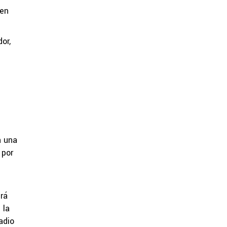
men
or,
n una
 por
irá
 la
adio