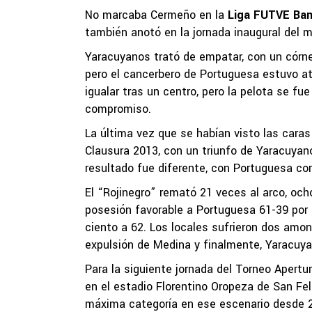
No marcaba Cermeño en la
Liga FUTVE Ban
también anotó en la jornada inaugural del 
Yaracuyanos trató de empatar, con un córne
pero el cancerbero de Portuguesa estuvo at
igualar tras un centro, pero la pelota se fu
compromiso.
La última vez que se habían visto las caras
Clausura 2013, con un triunfo de Yaracuyanos
resultado fue diferente, con Portuguesa c
El “Rojinegro” remató 21 veces al arco, ocho
posesión favorable a Portuguesa 61-39 por 
ciento a 62. Los locales sufrieron dos amon
expulsión de Medina y finalmente, Yaracuya
Para la siguiente jornada del Torneo Apertu
en el estadio Florentino Oropeza de San Feli
máxima categoría en ese escenario desde 2