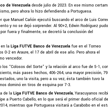
co de Venezuela
desde julio de 2023. En ese mismo certa
mismo, pero ahora lo hizo defendiendo a Portuguesa.
r que Manuel Cañón ejecutó buscando el arco de Luis Corred
ento y no se dejó sorprender. Al 90+2, Edwin Rodríguez pudo
e por fuera y finalmente, se decretó la conclusión del
 en la
Liga FUTVE Banco de Venezuela
fue en el Torneo
 0-2 en Araure, el 17 de abril de ese año. Pero ahora el
omo vencedor.
 los “Colosos del Sorte” y la relación al arco fue de 5-1, co
ciento, más pases hechos, 406-264, una mayor precisión, 79
estados, uno la visita, pero a su vez, ésta también tuvo la
nos dominó en tiros de esquina por 7-3.
ra de la
Liga FUTVE Banco de Venezuela
, Yaracuyanos recib
pe a Puerto Cabello, en lo que será el primer duelo oficial de
014, mientras que Portuguesa visitará a Carabobo en el est