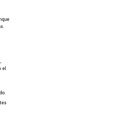
unque
s.
,
 el
do.
ntes