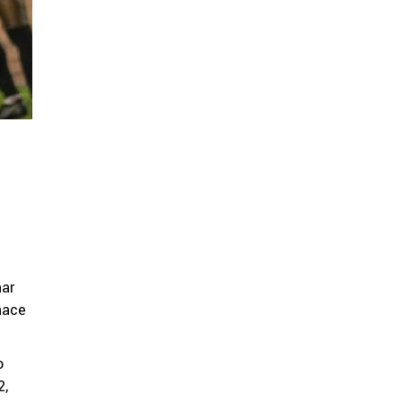
nar
hace
o
2,