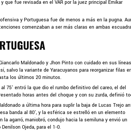
y que fue revisada en el VAR por la juez principal Emikar
a ofensiva y Portuguesa fue de menos a más en la pugna. A
intenciones comenzaban a ser más claras en ambas escuadra
ORTUGUESA
Giancarlo Maldonado y Jhon Pinto con cuidado en sus líneas
í, salvo la variante de Yaracuyanos para reorganizar filas en
sta los últimos 20 minutos.
l 75’ entró la que dio el rumbo definitivo del careo, el del
esentado horas antes del choque y con su zurda, definió to
aldonado a última hora para suplir la baja de Lucas Trejo a
 esa banda al 80’, y la esférica se estrelló en un elemento
n la agarró, maniobró, condujo hacia la semiluna y envió un
Denilson Ojeda, para el 1-0.