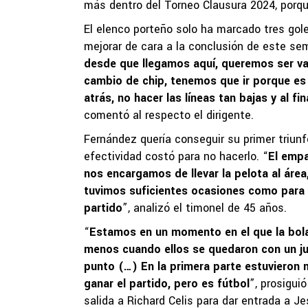
más dentro del Torneo Clausura 2024, porqu
El elenco porteño solo ha marcado tres goles
mejorar de cara a la conclusión de este se
desde que llegamos aquí, queremos ser val
cambio de chip, tenemos que ir porque es
atrás, no hacer las líneas tan bajas y al 
comentó al respecto el dirigente.
Fernández quería conseguir su primer triunfo
efectividad costó para no hacerlo. “
El empa
nos encargamos de llevar la pelota al áre
tuvimos suficientes ocasiones como para
partido
”, analizó el timonel de 45 años.
“
Estamos en un momento en el que la bola
menos cuando ellos se quedaron con un ju
punto (…) En la primera parte estuvieron 
ganar el partido, pero es fútbol
”, prosigui
salida a Richard Celis para dar entrada a Je