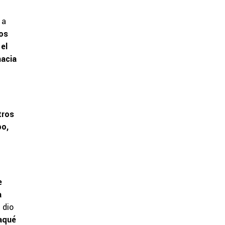
 a
os
el
hacia
tros
po,
e
a
 dio
aqué