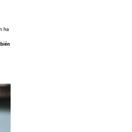
n ha
mbién