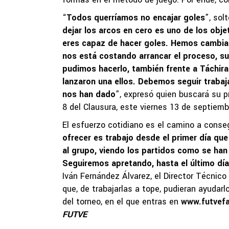
“
Todos querríamos no encajar goles
”, sol
dejar los arcos en cero es uno de los objet
eres capaz de hacer goles. Hemos cambian
nos está costando arrancar el proceso, s
pudimos hacerlo, también frente a Táchira
lanzaron una ellos. Debemos seguir traba
nos han dado
”, expresó quien buscará su p
8 del Clausura, este viernes 13 de septiemb
El esfuerzo cotidiano es el camino a conseg
ofrecer es trabajo desde el primer día que
al grupo, viendo los partidos como se ha
Seguiremos apretando, hasta el último día
Iván Fernández Álvarez, el Director Técnico
que, de trabajarlas a tope, pudieran ayudarl
del torneo, en el que entras en
www.futvef
FUTVE