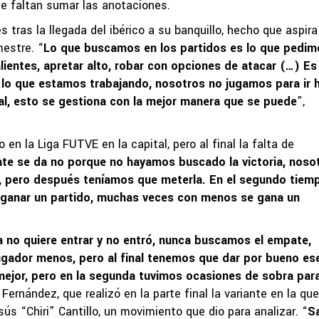
e faltan sumar las anotaciones.
 tras la llegada del ibérico a su banquillo, hecho que aspira
mestre. “
Lo que buscamos en los partidos es lo que pedim
ientes, apretar alto, robar con opciones de atacar (…) Es 
 lo que estamos trabajando, nosotros no jugamos para ir 
final, esto se gestiona con la mejor manera que se puede
”,
 en la Liga FUTVE en la capital, pero al final la falta de
te se da no porque no hayamos buscado la victoria, noso
a, pero después teníamos que meterla. En el segundo tiem
 ganar un partido, muchas veces con menos se gana un
 no quiere entrar y no entró, nunca buscamos el empate,
gador menos, pero al final tenemos que dar por bueno es
mejor, pero en la segunda tuvimos ocasiones de sobra par
ó Fernández, que realizó en la parte final la variante en la que
sús “Chiri” Cantillo, un movimiento que dio para analizar. “
S