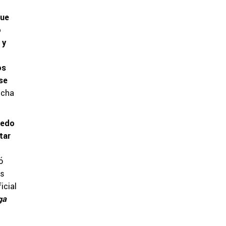
que
o
 y
os
se
echa
uedo
tar
ó
as
icial
ga