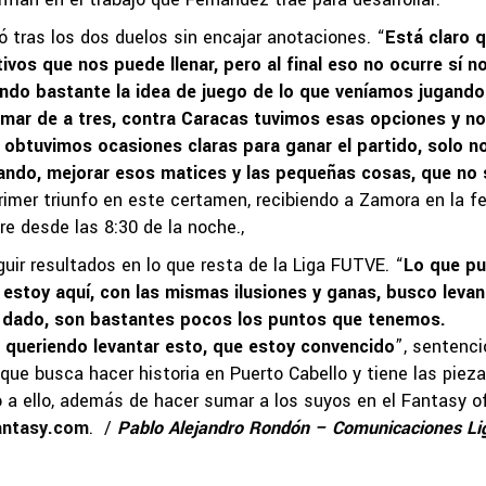
tó tras los dos duelos sin encajar anotaciones. “
Está claro 
ivos que nos puede llenar, pero al final eso no ocurre sí n
do bastante la idea de juego de lo que veníamos jugando
umar de a tres, contra Caracas tuvimos esas opciones y no
 obtuvimos ocasiones claras para ganar el partido, solo n
jando, mejorar esos matices y las pequeñas cosas, que no 
rimer triunfo en este certamen, recibiendo a Zamora en la f
re desde las 8:30 de la noche.,
uir resultados en lo que resta de la Liga FUTVE. “
Lo que p
 estoy aquí, con las mismas ilusiones y ganas, busco levan
n dado, son bastantes pocos los puntos que tenemos.
 queriendo levantar esto, que estoy convencido
”, sentenci
 que busca hacer historia en Puerto Cabello y tiene las piez
o a ello, además de hacer sumar a los suyos en el Fantasy of
antasy.com
. /
Pablo Alejandro Rondón – Comunicaciones Li