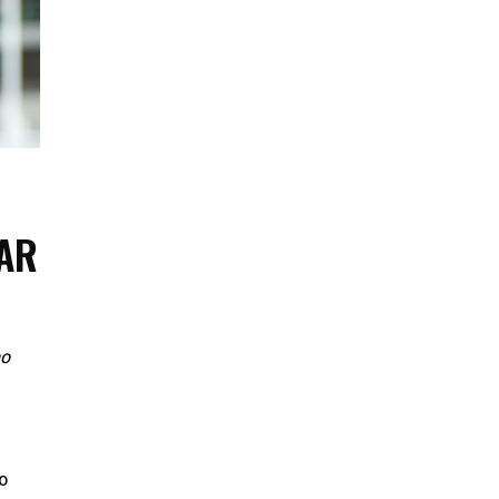
AR
no
o