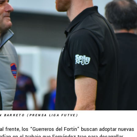
N BARRETO (PRENSA LIGA FUTVE)
l frente, los “Guerreros del Fortín” buscan adoptar nuevas
fían en el trabajo que Fernández trae para desarrollar.