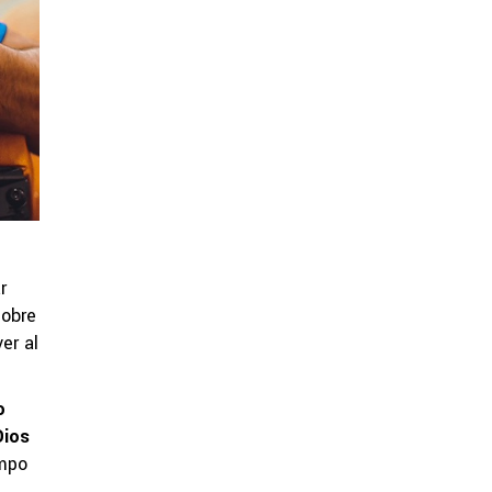
r
sobre
er al
o
Dios
empo