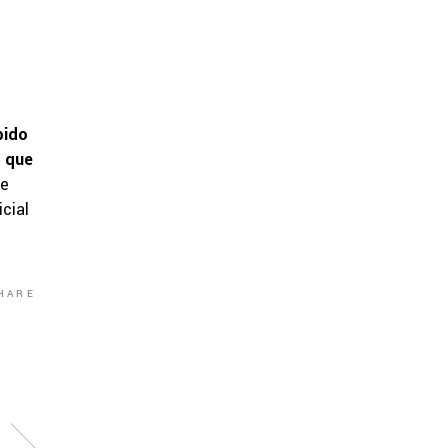
pido
o que
ue
cial
HARE