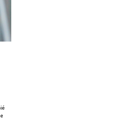
ié
ue