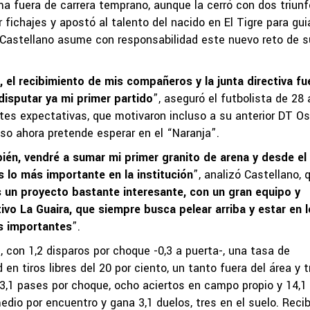
a fuera de carrera temprano, aunque la cerró con dos triunf
fichajes y apostó al talento del nacido en El Tigre para gui
a. Castellano asume con responsabilidad este nuevo reto de s
 el recibimiento de mis compañeros y la junta directiva fu
disputar ya mi primer partido
”, aseguró el futbolista de 28 
tes expectativas, que motivaron incluso a su anterior DT O
eso ahora pretende esperar en el “Naranja”.
én, vendré a sumar mi primer granito de arena y desde el 
 lo más importante en la institución
”, analizó Castellano, 
 un proyecto bastante interesante, con un gran equipo y
vo La Guaira, que siempre busca pelear arriba y estar en 
s importantes
”.
, con 1,2 disparos por choque -0,3 a puerta-, una tasa de
en tiros libres del 20 por ciento, un tanto fuera del área y t
3,1 pases por choque, ocho aciertos en campo propio y 14,1 
edio por encuentro y gana 3,1 duelos, tres en el suelo. Recib