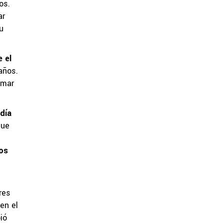
os.
ar
u
e el
años.
smar
día
que
los
res
en el
ió