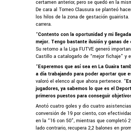
certamen anterior, pero se quedó en la mism
De cara al Torneo Clausura se planteó hacer 
los hilos de la zona de gestación guairist
carrera.
“
Contento con la oportunidad y mi llegada,
mejor. Tengo bastante ilusión y ganas de 
Su retorno a la Liga FUTVE generó importan
Castillo a catalogarlo de “mejor fichaje” y 
“
Esperemos que así sea en La Guaira tambi
a día trabajando para poder aportar que es
valoró el elenco al que ahora pertenece. “
Es
jugadores, ya sabemos lo que es el Deporti
primeros puestos para conseguir objetivo
Anotó cuatro goles y dio cuatro asistencias
conversión de 19 por ciento, con efectividad 
en la “16 con 50”, mientras que completó 2
lado contrario, recupera 2,2 balones en prom