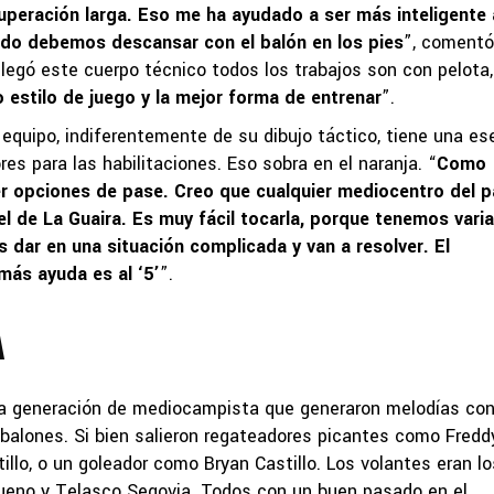
uperación larga. Eso me ha ayudado a ser más inteligente 
ndo debemos descansar con el balón en los pies
”, comentó
legó este cuerpo técnico todos los trabajos son con pelota,
o estilo de juego y la mejor forma de entrenar
”.
 equipo, indiferentemente de su dibujo táctico, tiene una es
res para las habilitaciones. Eso sobra en el naranja. “
Como
ner opciones de pase. Creo que cualquier mediocentro del p
el de La Guaira. Es muy fácil tocarla, porque tenemos vari
 dar en una situación complicada y van a resolver. El
más ayuda es al ‘5’
”.
A
na generación de mediocampista que generaron melodías con
 balones. Si bien salieron regateadores picantes como Fredd
illo, o un goleador como Bryan Castillo. Los volantes eran lo
Bueno y Telasco Segovia. Todos con un buen pasado en el