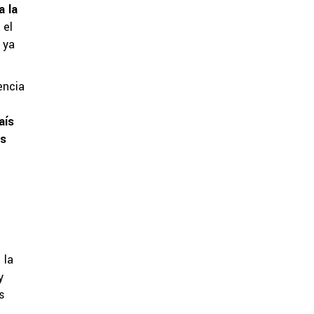
a la
 el
 ya
encia
aís
as
 la
y
s