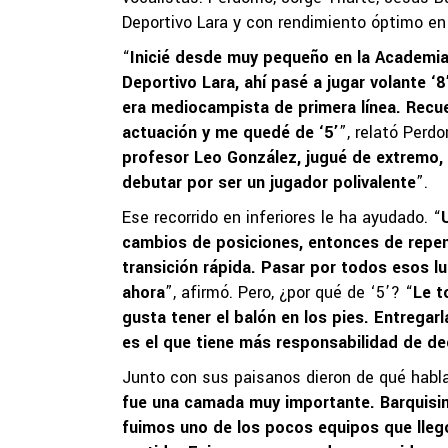
Deportivo Lara y con rendimiento óptimo en
“
Inicié desde muy pequeño en la Academia 
Deportivo Lara, ahí pasé a jugar volante 
era mediocampista de primera línea. Rec
actuación y me quedé de ‘5’
”, relató Perdo
profesor Leo González, jugué de extremo, 
debutar por ser un jugador polivalente
”.
Ese recorrido en inferiores le ha ayudado. “
cambios de posiciones, entonces de repen
transición rápida. Pasar por todos esos l
ahora
”, afirmó. Pero, ¿por qué de ‘5’? “
Le t
gusta tener el balón en los pies. Entregarl
es el que tiene más responsabilidad de de
Junto con sus paisanos dieron de qué habla
fue una camada muy importante. Barquisi
fuimos uno de los pocos equipos que llegó