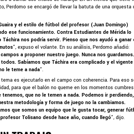
, Perdomo se encargó de llevar la batuta de una orquesta 
uaira y el estilo de fútbol del profesor (Juan Domingo)
do ese funcionamiento. Contra Estudiantes de Mérida lo
Táchira nos podría servir. Pienso que nos ayudó a ganar 
inutos
”, expuso el volante. En su análisis, Perdomo añadió:
 campos a proponer nuestro juego. Nunca nos guardamos
 a todos. Sabíamos que Táchira era complicado y el vigente
no le teme a nada
”.
l tema es ejecutarlo en el campo con coherencia. Para eso s
alidad, para que el balón no queme en los momentos cumbres
e tenemos, que no le temen a nada. Podemos ir perdiendo,
uestra metodología y forma de juego no la cambiamos.
mos que somos un equipo que le gusta tocar, generar fút
l profesor Tolisano desde hace año, cuando llegó
”, dijo.