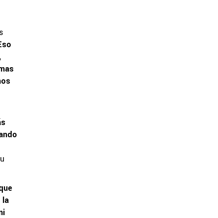
s
Eso
,
imas
mos
ás
uando
su
 que
 la
mi