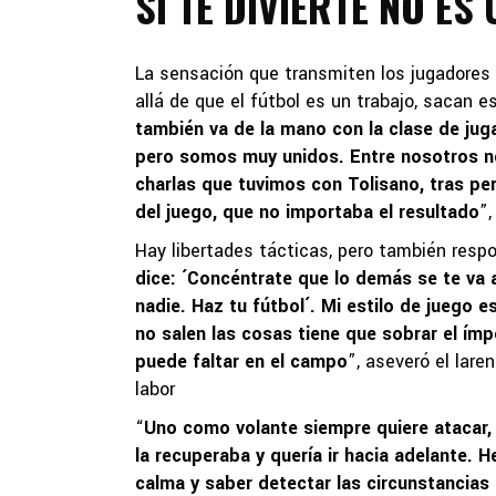
SI TE DIVIERTE NO ES
La sensación que transmiten los jugadores 
allá de que el fútbol es un trabajo, sacan 
también va de la mano con la clase de ju
pero somos muy unidos. Entre nosotros no
charlas que tuvimos con Tolisano, tras pe
del juego, que no importaba el resultado
”
Hay libertades tácticas, pero también respo
dice: ´Concéntrate que lo demás se te va 
nadie. Haz tu fútbol´. Mi estilo de juego
no salen las cosas tiene que sobrar el ímp
puede faltar en el campo
”, aseveró el lare
labor
“
Uno como volante siempre quiere atacar, 
la recuperaba y quería ir hacia adelante.
calma y saber detectar las circunstancias