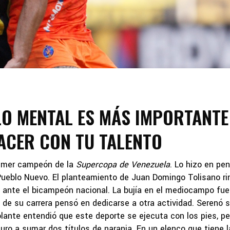
LO MENTAL ES MÁS IMPORTANTE
ACER CON TU TALENTO
rimer campeón de la
Supercopa de Venezuela
. Lo hizo en pen
 Pueblo Nuevo. El planteamiento de Juan Domingo Tolisano ri
ú ante el bicampeón nacional. La bujía en el mediocampo fue
e su carrera pensó en dedicarse a otra actividad. Serenó 
lante entendió que este deporte se ejecuta con los pies, pe
uro a sumar dos títulos de naranja. En un elenco que tiene l