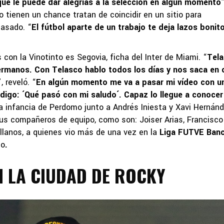
ue le puede dar alegrías a la selección en algún momento
”
 tienen un chance tratan de coincidir en un sitio para
pasado. “
El fútbol aparte de un trabajo te deja lazos bonit
on la Vinotinto es Segovia, ficha del Inter de Miami. “
Tela
 hermanos. Con Telasco hablo todos los días y nos saca en 
”, reveló. “
En algún momento me va a pasar mi vídeo con u
digo: ´Qué pasó con mi saludo´. Capaz lo llegue a conocer
 la infancia de Perdomo junto a Andrés Iniesta y Xavi Hernánd
us compañeros de equipo, como son: Joiser Arias, Francisco
ellanos, a quienes vio más de una vez en la
Liga FUTVE Ban
no
.
 LA CIUDAD DE ROCKY