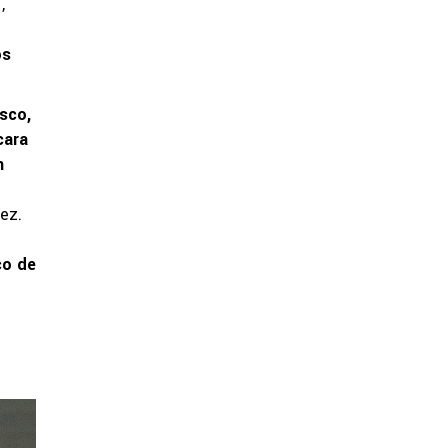
,
os
sco,
cara
n
ez.
co de