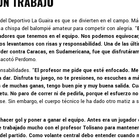
 UN TRABAJO
del Deportivo La Guaira es que se divierten en el campo. Má
esa chispa del balompié amateur para competir con alegría. “
gadores que tenemos en el equipo. Nos podemos equivocar
s levantamos con risas y responsabilidad. Una de las últ
rder contra Caracas, en Sudamericana, fue que disfrutára
, acotó Perdomo.
nsabilidades. “
El profesor me pide que esté enfocado. Me
a dar. Disfruta tu juego, no te presiones, no escuches a m
 es de muchas ganas, tengo buen pie y muy buena salida. C
etu. No paro de correr ni de pedirla, porque el esfuerzo no
nse. Sin embargo, el cuerpo técnico le ha dado otro matiz a 
hacer gol y poner a ganar el equipo. Antes era un jugador
 He trabajado mucho con el profesor Tolisano para mantener
 del partido. Como volante central debo entender cuando 