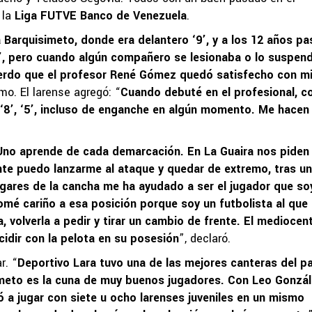
 la
Liga FUTVE Banco de Venezuela
.
Barquisimeto, donde era delantero ‘9’, y a los 12 años pa
‘8’, pero cuando algún compañero se lesionaba o lo suspen
uerdo que el profesor René Gómez quedó satisfecho con m
mo. El larense agregó: “
Cuando debuté en el profesional, co
‘8’, ‘5’, incluso de enganche en algún momento. Me hacen
Uno aprende de cada demarcación. En La Guaira nos piden
te puedo lanzarme al ataque y quedar de extremo, tras u
ugares de la cancha me ha ayudado a ser el jugador que so
omé cariño a esa posición porque soy un futbolista al que 
a, volverla a pedir y tirar un cambio de frente. El mediocen
cidir con la pelota en su posesión
”, declaró.
r. “
Deportivo Lara tuvo una de las mejores canteras del pa
meto es la cuna de muy buenos jugadores. Con Leo Gonzá
 a jugar con siete u ocho larenses juveniles en un mismo