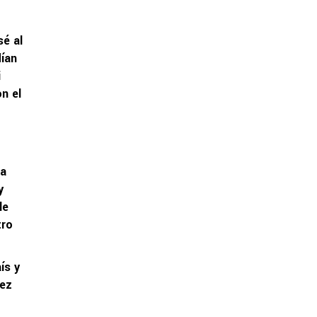
sé al
dían
i
n el
na
y
le
tro
ís y
lez