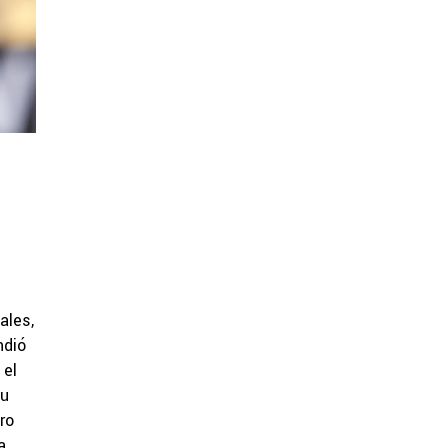
ales,
ndió
 el
su
ro
a