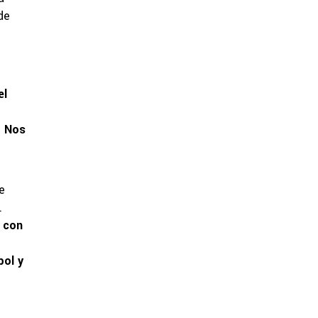
de
el
. Nos
e
.
 con
bol y