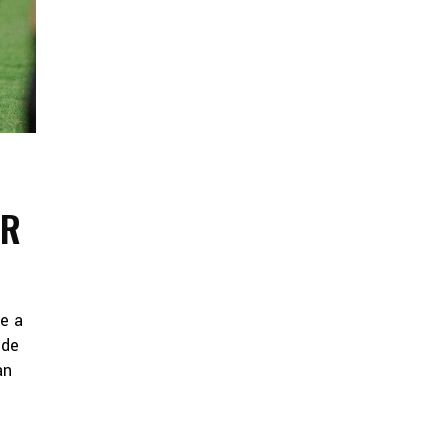
IR
ue a
 de
an