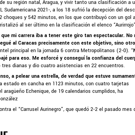
 su región natal, Aragua, y vivir tanto una clasificación a 
Sudamericana 2021-, a los 18 sufrió la decepción del des
 12 choques y 542 minutos, en los que contribuyó con un gol 
talizó al ser último en la clasificación el elenco “Aurirrojo”
ue mi carrera iba a tener este giro tan espectacular. No
 llegué al Caracas precisamente con este objetivo, sino otr
ntel principal en la jornada 6 contra Metropolitanos (2-0). “
bajé para eso. Me esforcé y conseguí la confianza del cue
 tres dianas y dio cuatro asistencias en 22 encuentros.
censo, a pelear una estrella, de verdad que estuve sumamen
ha estado en cancha en 1123 minutos, con cuatro tarjetas
 el aragüeño Echenique, de 19 calendarios cumplidos, ha
González
ontra el “Carrusel Aurinegro”, que quedó 2-2 el pasado mes 