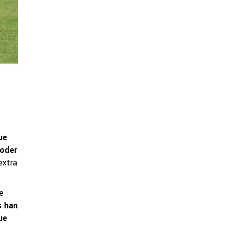
ue
poder
extra
e
s han
ue