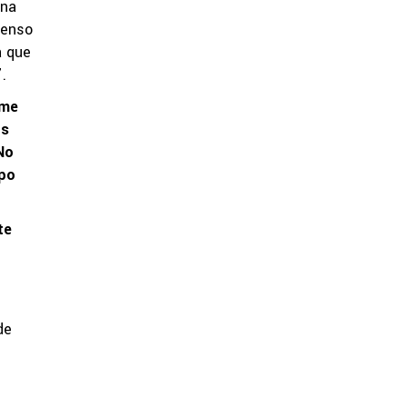
una
censo
a que
.
 me
os
No
rpo
te
de