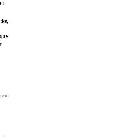
ir
dor,
 que
un
HARE