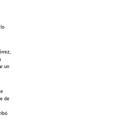
lo
rrez,
a
ar un
de
e de
ribó