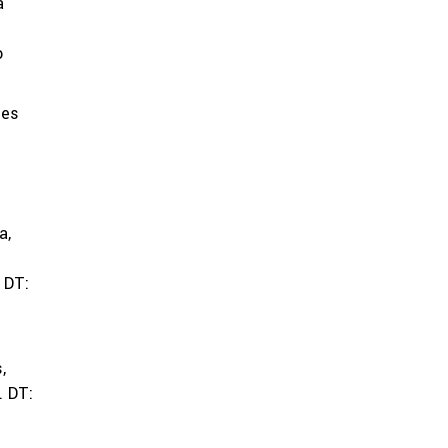
a
o
nes
a,
 DT:
,
. DT: