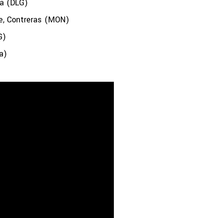
za (DLG)
, Contreras (MON)
G)
a)