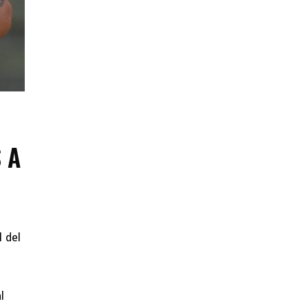
 A
l del
l