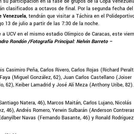
 su participación en la fase de grupos de la Copa Venezuel
n clasificados a octavos de final. Por la segunda fecha del
e Venezuela
, tendrán que visitar a Táchira en el Polideportiv
13 de julio a partir de las 7:30 de la noche.
nte a UCV en el mismo estadio Olímpico de Caracas, este vier
ndro Rondón /Fotografía Principal: Nelvin Barreto –
 Casimiro Peña, Carlos Rivero, Carlos Rojas (Richard Peralt
s Faya (Miguel González, 62), Juan Carlos Castellano (Joiser
lo, 62), Keiber Lamadrid y José Alí Meza (Anthony Uribe, 82).
ntiago Natera, 46), Marcos Maitán, Carlos Lujano, Nicolás
ez, 46), Andrés Romero, Yerwin Sulbarán (Anderson Contreras
; Edanyilber Navas (Fernando Basante, 46) y Ronald Rodríguez