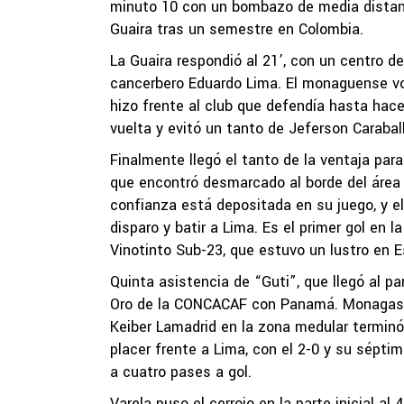
minuto 10 con un bombazo de media distanci
Guaira tras un semestre en Colombia.
La Guaira respondió al 21’, con un centro d
cancerbero Eduardo Lima. El monaguense vol
hizo frente al club que defendía hasta hace
vuelta y evitó un tanto de Jeferson Carabal
Finalmente llegó el tanto de la ventaja para
que encontró desmarcado al borde del área a
confianza está depositada en su juego, y e
disparo y batir a Lima. Es el primer gol en l
Vinotinto Sub-23, que estuvo un lustro en 
Quinta asistencia de “Guti”, que llegó al pa
Oro de la CONCACAF con Panamá. Monagas n
Keiber Lamadrid en la zona medular terminó 
placer frente a Lima, con el 2-0 y su séptim
a cuatro pases a gol.
Varela puso el cerrojo en la parte inicial al