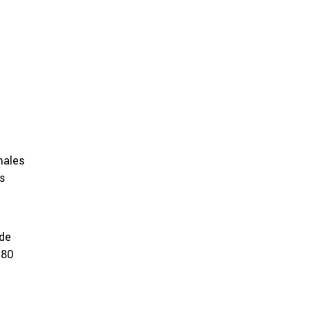
males
os
 de
 80