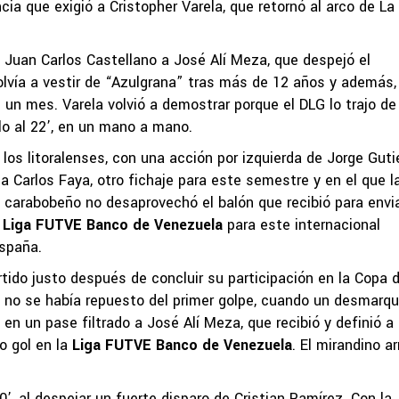
a que exigió a Cristopher Varela, que retornó al arco de La
e Juan Carlos Castellano a José Alí Meza, que despejó el
vía a vestir de “Azulgrana” tras más de 12 años y además, 
 un mes. Varela volvió a demostrar porque el DLG lo trajo de
lo al 22’, en un mano a mano.
 los litoralenses, con una acción por izquierda de Jorge Gutié
 Carlos Faya, otro fichaje para este semestre y en el que l
l carabobeño no desaprovechó el balón que recibió para envi
a
Liga FUTVE Banco de Venezuela
para este internacional
España.
rtido justo después de concluir su participación en la Copa 
o se había repuesto del primer golpe, cuando un desmarqu
en un pase filtrado a José Alí Meza, que recibió y definió a
o gol en la
Liga FUTVE Banco de Venezuela
. El mirandino ar
 40’, al despejar un fuerte disparo de Cristian Ramírez. Con la