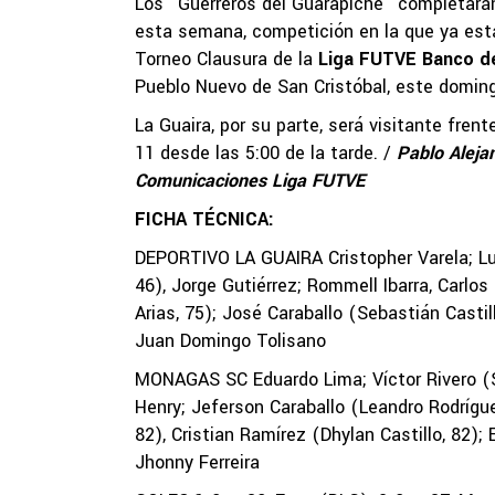
Los “Guerreros del Guarapiche” completarán
esta semana, competición en la que ya está
Torneo Clausura de la
Liga FUTVE Banco d
Pueblo Nuevo de San Cristóbal, este domingo 
La Guaira, por su parte, será visitante fre
11 desde las 5:00 de la tarde. /
Pablo Aleja
Comunicaciones Liga FUTVE
FICHA TÉCNICA:
DEPORTIVO LA GUAIRA Cristopher Varela; Luis
46), Jorge Gutiérrez; Rommell Ibarra, Carlo
Arias, 75); José Caraballo (Sebastián Castil
Juan Domingo Tolisano
MONAGAS SC Eduardo Lima; Víctor Rivero (Sa
Henry; Jeferson Caraballo (Leandro Rodrígu
82), Cristian Ramírez (Dhylan Castillo, 82)
Jhonny Ferreira