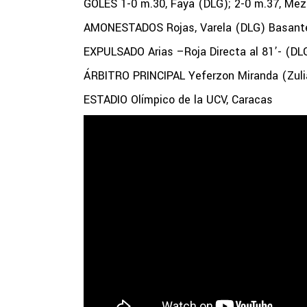
GOLES 1-0 m.30, Faya (DLG); 2-0 m.37, Me
AMONESTADOS Rojas, Varela (DLG) Basante
EXPULSADO Arias –Roja Directa al 81’- (DL
ÁRBITRO PRINCIPAL Yeferzon Miranda (Zuli
ESTADIO Olímpico de la UCV, Caracas