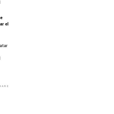
l
ue
ar el
ratar
l
HARE