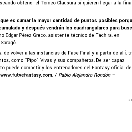
ando obtener el Torneo Clausura sí quieren llegar a la fina
 que es sumar la mayor cantidad de puntos posibles porq
cumulada y después vendrán los cuadrangulares para busc
eno Edgar Pérez Greco, asistente técnico de Táchira, en
 Saragó.
de volver a las instancias de Fase Final y a partir de allí, t
entos, como “Pipo” Vivas y sus compañeros, De ser capaz
o puede competir y los entrenadores del Fantasy oficial de
n
www.futvefantasy.com
. /
Pablo Alejandro Rondón –
S