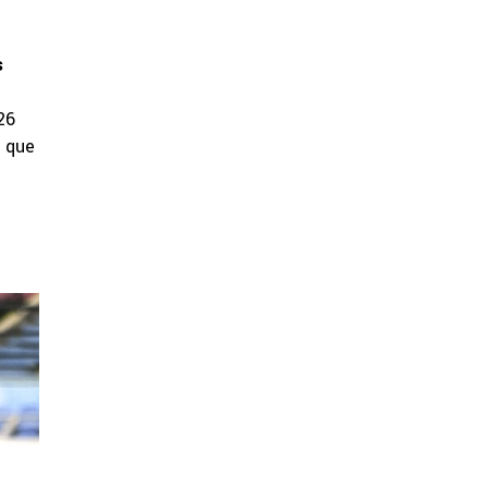
s
26
s que