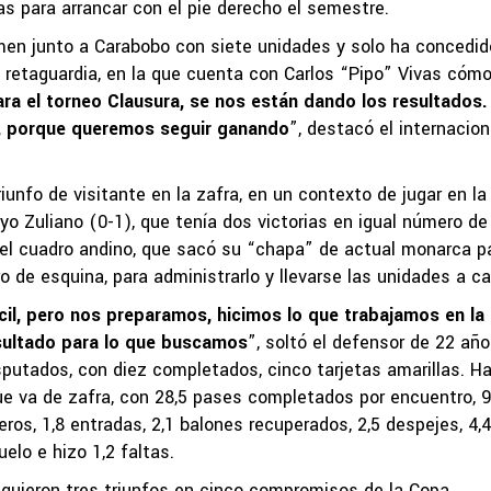
tas para arrancar con el pie derecho el semestre.
tamen junto a Carabobo con siete unidades y solo ha concedid
a retaguardia, en la que cuenta con Carlos “Pipo” Vivas cóm
a el torneo Clausura, se nos están dando los resultados.
o, porque queremos seguir ganando
”, destacó el internacion
iunfo de visitante en la zafra, en un contexto de jugar en la
o Zuliano (0-1), que tenía dos victorias en igual número de
lor el cuadro andino, que sacó su “chapa” de actual monarca p
ro de esquina, para administrarlo y llevarse las unidades a c
cil, pero nos preparamos, hicimos lo que trabajamos en la
sultado para lo que buscamos
”, soltó el defensor de 22 año
utados, con diez completados, cinco tarjetas amarillas. H
ue va de zafra, con 28,5 pases completados por encuentro, 9
eros, 1,8 entradas, 2,1 balones recuperados, 2,5 despejes, 4,4
elo e hizo 1,2 faltas.
siguieron tres triunfos en cinco compromisos de la Copa