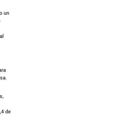
o un
o
al
ara
asa.
s,
a
,4 de