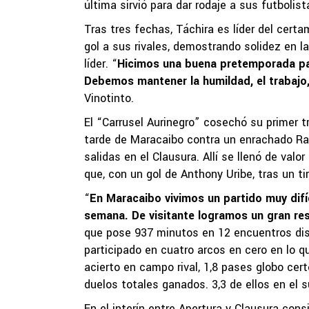
última sirvió para dar rodaje a sus futbolis
Tras tres fechas, Táchira es líder del cer
gol a sus rivales, demostrando solidez en l
líder. “
Hicimos una buena pretemporada par
Debemos mantener la humildad, el trabaj
Vinotinto.
El “Carrusel Aurinegro” cosechó su primer tr
tarde de Maracaibo contra un enrachado Ray
salidas en el Clausura. Allí se llenó de va
que, con un gol de Anthony Uribe, tras un ti
“
En Maracaibo vivimos un partido muy difí
semana. De visitante logramos un gran re
que pose 937 minutos en 12 encuentros disp
participado en cuatro arcos en cero en lo q
acierto en campo rival, 1,8 pases globo cert
duelos totales ganados. 3,3 de ellos en el su
En el interín entre Apertura y Clausura con