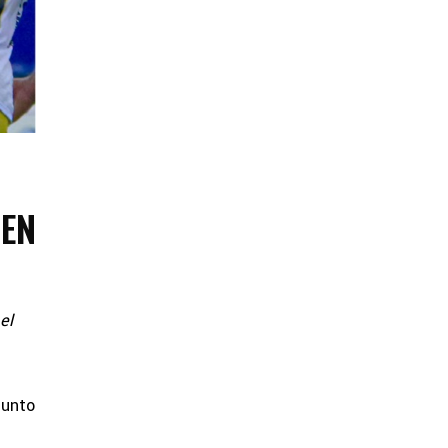
 EN
el
punto