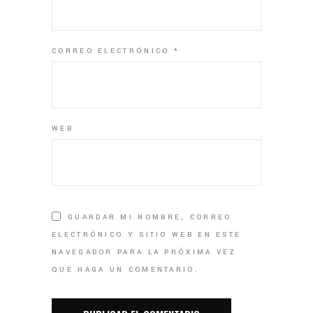
CORREO ELECTRÓNICO
*
WEB
GUARDAR MI NOMBRE, CORREO
ELECTRÓNICO Y SITIO WEB EN ESTE
NAVEGADOR PARA LA PRÓXIMA VEZ
QUE HAGA UN COMENTARIO.