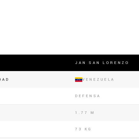
lasificación Liga FUTVE 2 2023 – 1a Etapa Occidental
lasificación Liga FUTVE 2 2023 – 1a Etapa Centro-Oriental
JAN SAN LORENZO
DAD
VENEZUELA
DEFENSA
1.77 M
73 KG