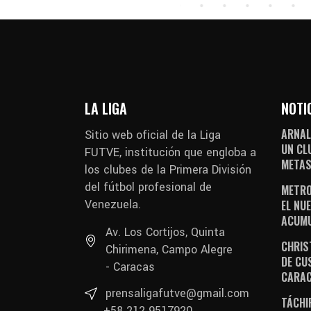
LA LIGA
NOTI
ARNAL
Sitio web oficial de la Liga
UN CL
FUTVE, institución que engloba a
METAS
los clubes de la Primera División
del fútbol profesional de
METRO
Venezuela.
EL NUE
ACUM
Av. Los Cortijos, Quinta
CHRIS
Chirimena, Campo Alegre
DE CU
- Caracas
CARA
prensaligafutve@gmail.com
TÁCHI
+58 212 9517920