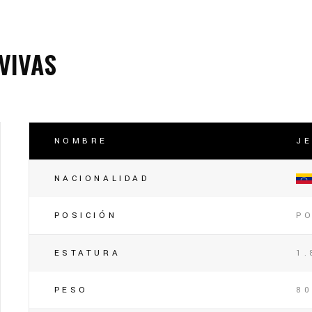
lasificación Liga FUTVE 2 2023 – 1a Etapa Occidental
lasificación Liga FUTVE 2 2023 – 1a Etapa Centro-Oriental
VIVAS
NOMBRE
J
NACIONALIDAD
POSICIÓN
P
ESTATURA
1.
PESO
80