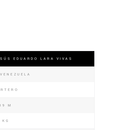
ESÚS EDUARDO LARA VIVAS
VENEZUELA
ORTERO
89 M
 KG