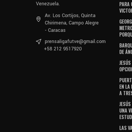
Venezuela.
PARA 
VICTO
Av. Los Cortijos, Quinta
GEORGE
Chirimena, Campo Alegre
METRO
- Caracas
PORQU
prensaligafutve@gmail.com
BARQU
+58 212 9517920
DE ÁN
JESÚS
OPCIO
PUERT
EN LA
A TRE
JESÚS
UNA V
ESTUD
LAS V