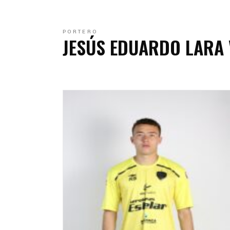
C
C
PORTERO
JESÚS EDUARDO LARA 