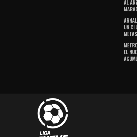
AL AN
MARAC
ARNAL
UN CL
METAS
METRO
EL NUE
ACUM