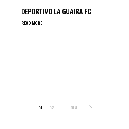
DEPORTIVO LA GUAIRA FC
READ MORE
POSTS
01
02
…
014
PAGINATION