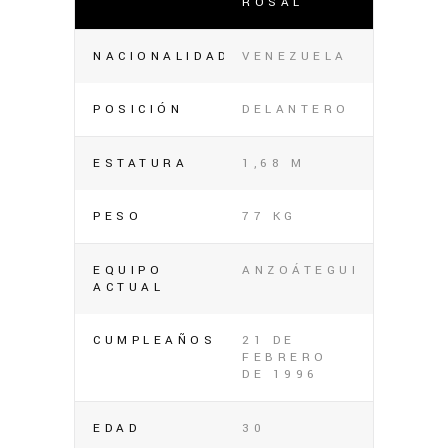
ROSAL
NACIONALIDAD
VENEZUELA
POSICIÓN
DELANTERO
ESTATURA
1,68 M
PESO
77 KG
EQUIPO
ANZOÁTEGUI
ACTUAL
CUMPLEAÑOS
21 DE
FEBRERO
DE 1996
EDAD
30