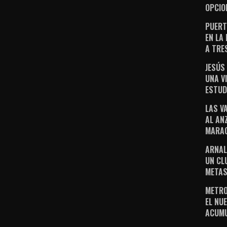
OPCIO
PUERT
EN LA
A TRE
JESÚS
UNA V
ESTUD
LAS V
AL AN
MARAC
ARNAL
UN CL
METAS
METRO
EL NUE
ACUM