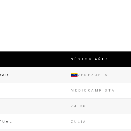
lasificación Liga FUTVE 2 2023 – 1a Etapa Occidental
lasificación Liga FUTVE 2 2023 – 1a Etapa Centro-Oriental
NÉSTOR AÑEZ
DAD
VENEZUELA
MEDIOCAMPISTA
74 KG
TUAL
ZULIA