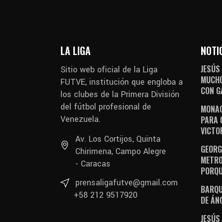
LA LIGA
NOTI
JESÚS
Sitio web oficial de la Liga
MUCHO
FUTVE, institución que engloba a
CON G
los clubes de la Primera División
del fútbol profesional de
MONAG
Venezuela.
PARA 
VICTO
Av. Los Cortijos, Quinta
GEORGE
Chirimena, Campo Alegre
METRO
- Caracas
PORQU
prensaligafutve@gmail.com
BARQU
+58 212 9517920
DE ÁN
JESÚS