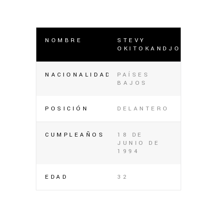
NOMBRE
STEVY
OKITOKANDJO
NACIONALIDAD
PAÍSES
BAJOS
POSICIÓN
DELANTERO
CUMPLEAÑOS
18 DE
JUNIO DE
1994
EDAD
32