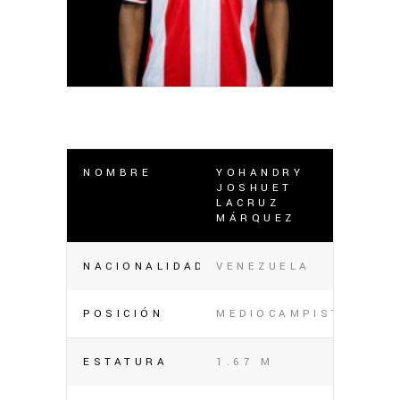
NOMBRE
YOHANDRY
JOSHUET
LACRUZ
MÁRQUEZ
NACIONALIDAD
VENEZUELA
POSICIÓN
MEDIOCAMPISTA
ESTATURA
1.67 M